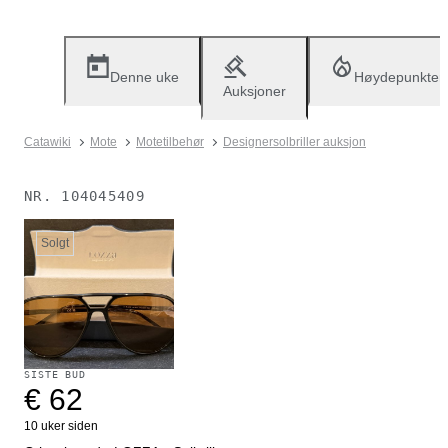
Denne uke
Høydepunkter
Auksjoner
Catawiki
Mote
Motetilbehør
Designersolbriller auksjon
NR.
104045409
Solgt
SISTE BUD
€ 62
10 uker siden