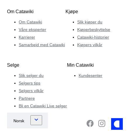
Om Catawiki
Kjøpe
Om Catawiki
Slik kjøper du
Våre eksperter
Kjøperbeskyttelse
Karrierer
Catawiki-historier
Samarbeid med Catawiki
Kjøpers vilkår
Selge
Min Catawiki
Slik selger du
Kundesenter
Selgers tips
Selgers vilkår
Partnere
Bli en Catawiki Live selger