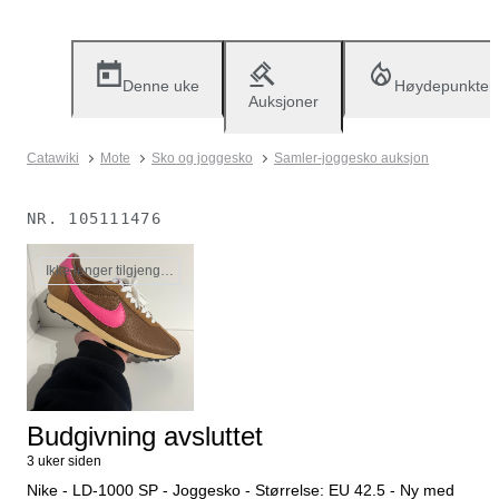
Denne uke
Høydepunkter
Auksjoner
Catawiki
Mote
Sko og joggesko
Samler-joggesko auksjon
NR.
105111476
Ikke lenger tilgjengelig
Budgivning avsluttet
3 uker siden
Nike - LD-1000 SP - Joggesko - Størrelse: EU 42.5 - Ny med