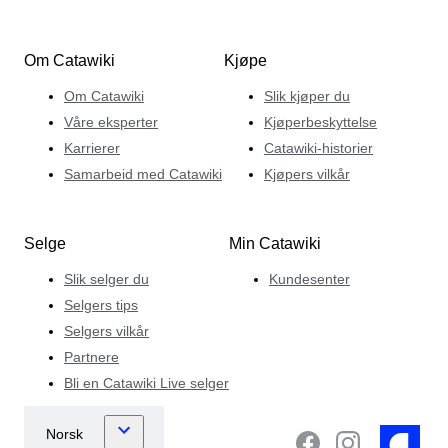
Om Catawiki
Kjøpe
Om Catawiki
Slik kjøper du
Våre eksperter
Kjøperbeskyttelse
Karrierer
Catawiki-historier
Samarbeid med Catawiki
Kjøpers vilkår
Selge
Min Catawiki
Slik selger du
Kundesenter
Selgers tips
Selgers vilkår
Partnere
Bli en Catawiki Live selger