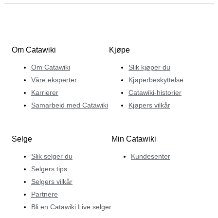
Om Catawiki
Kjøpe
Om Catawiki
Slik kjøper du
Våre eksperter
Kjøperbeskyttelse
Karrierer
Catawiki-historier
Samarbeid med Catawiki
Kjøpers vilkår
Selge
Min Catawiki
Slik selger du
Kundesenter
Selgers tips
Selgers vilkår
Partnere
Bli en Catawiki Live selger