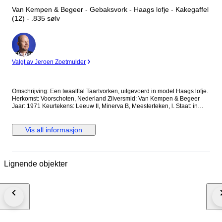
Van Kempen & Begeer - Gebaksvork - Haags lofje - Kakegaffel
(12) - .835 sølv
Ekspert
Valgt av Jeroen Zoetmulder
Omschrijving: Een twaalftal Taartvorken, uitgevoerd in model Haags lofje.
Herkomst: Voorschoten, Nederland Zilversmid: Van Kempen & Begeer
Jaar: 1971 Keurtekens: Leeuw II, Minerva B, Meesterteken, l. Staat: in
goede staat Gewicht: 265.9 gram Gehalte: 835/1000 Afmetingen: Lengte
13.4 cm *Foto's maken deel uit van de omschrijving Kavelnummer: A-
12534 Al onze artikelen worden aangetekend verzonden. U kunt het
Vis all informasjon
kavel ook afhalen in één van onze ruim 100 kantoren in Nederland,
België of Duitsland. Kijkt u op de website van Goudwisselkantoor (voor
NL en BE) Comptoir de l’Or (voor BE) of Goldwechselhaus (voor DE) voor
de dichtstbijzijnde locatie. Geeft u via uw Catawiki account uw voorkeur
Lignende objekter
aan ons door.