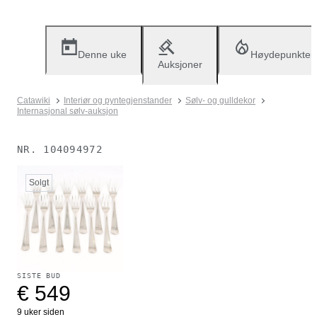
Denne uke
Høydepunkter
Auksjoner
Catawiki
Interiør og pyntegjenstander
Sølv- og gulldekor
Internasjonal sølv-auksjon
NR.
104094972
Solgt
SISTE BUD
€ 549
9 uker siden