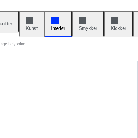
unkter
Kunst
Interiør
Smykker
Klokker
tage-belysning