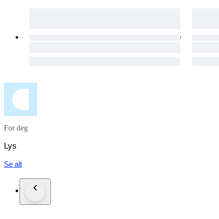
For deg
Lys
Se alt