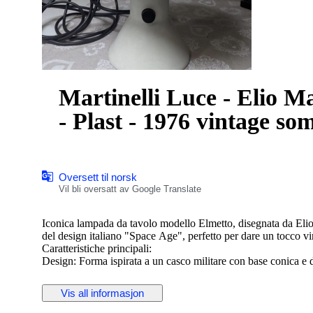
Martinelli Luce - Elio Ma
- Plast - 1976 vintage so
Oversett til norsk
Vil bli oversatt av Google Translate
Iconica lampada da tavolo modello Elmetto, disegnata da Elio 
del design italiano "Space Age", perfetto per dare un tocco vi
Caratteristiche principali:
Design: Forma ispirata a un casco militare con base conica e d
Funzionalità: Il paralume è orientabile con un semplice tocco, 
Materiale: Resina stampata di alta qualità.
Vis all informasjon
Colore: Bianco (originale).
Dimensioni: Altezza 28 cm, Diametro 22 cm.