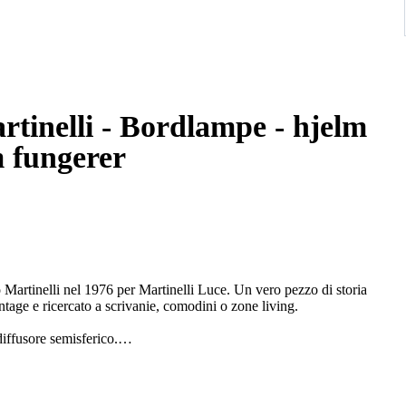
rtinelli - Bordlampe - hjelm
m fungerer
Martinelli nel 1976 per Martinelli Luce. Un vero pezzo di storia
ntage e ricercato a scrivanie, comodini o zone living.
iffusore semisferico.
permettendo di regolare l’intensità e la direzione della luce.