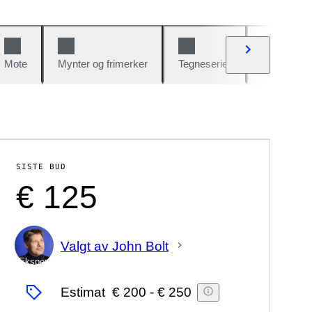
Mote
Mynter og frimerker
Tegneserier
Biler og sy
SISTE BUD
€ 125
Valgt av John Bolt
Ekspert
Estimat
€ 200
-
€ 250