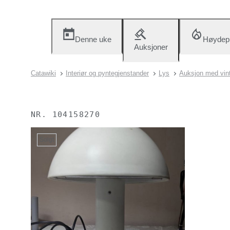
Denne uke
Høydep
Auksjoner
Catawiki
Interiør og pyntegjenstander
Lys
Auksjon med vin
NR.
104158270
Solgt