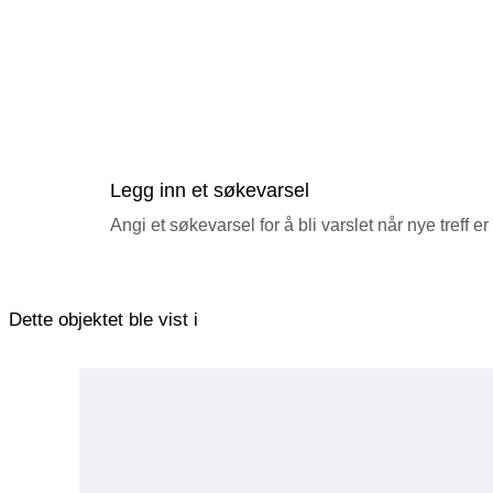
Legg inn et søkevarsel
Angi et søkevarsel for å bli varslet når nye treff er
Dette objektet ble vist i