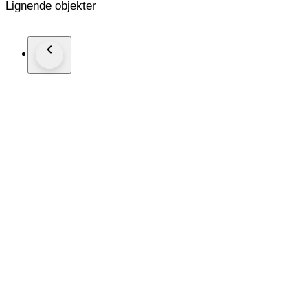
Lignende objekter
Produzione: Made in Italy.
Condizioni:
La lampada è perfettamente funzionante e completa di ogni sua