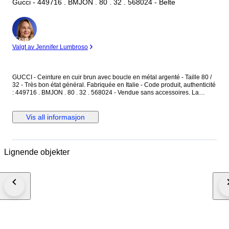
Gucci - 449716 . BMJON . 80 . 32 . 568024 - Belte
Ekspert
Valgt av Jennifer Lumbroso
GUCCI - Ceinture en cuir brun avec boucle en métal argenté - Taille 80 /
32 - Très bon état général. Fabriquée en Italie - Code produit, authenticité
: 449716 . BMJON . 80 . 32 . 568024 - Vendue sans accessoires. La
ceinture est en cuir couleur brun, avec des motifs monogramme "GG" -
L'intérieur est en cuir brun finition lisse - La boucle est en métal argenté,
avec l'inscription "Gucci" gravée. Dimensions : Longueur totale 95 cm -
Vis all informasjon
Largeur du cuir 4 cm - Boucle en métal argenté : 5,3 cm x 6,5 cm. La
ceinture est réglable avec ses 5 trous de réglages d'origine. La boucle
présente des micros rayures merci de prendre en compte les photos. La
ceinture est en très bon état général.
Lignende objekter