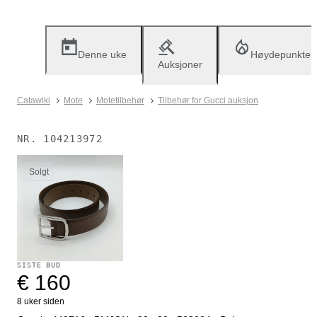
Denne uke
Høydepunkter
Auksjoner
Catawiki
Mote
Motetilbehør
Tilbehør for Gucci auksjon
NR.
104213972
Solgt
SISTE BUD
€ 160
8 uker siden