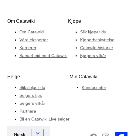
Om Catawiki
Kjøpe
Om Catawiki
Slik kjøper du
Våre eksperter
Kjøperbeskyttelse
Karrierer
Catawiki-historier
Samarbeid med Catawiki
Kjøpers vilkår
Selge
Min Catawiki
Slik selger du
Kundesenter
Selgers tips
Selgers vilkår
Partnere
Bli en Catawiki Live selger