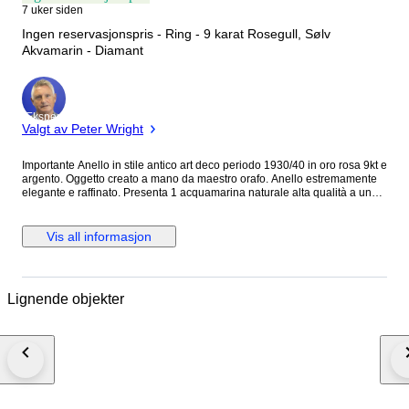
7 uker siden
Ingen reservasjonspris - Ring - 9 karat Rosegull, Sølv
Akvamarin - Diamant
Ekspert
Valgt av Peter Wright
Importante Anello in stile antico art deco periodo 1930/40 in oro rosa 9kt e
argento. Oggetto creato a mano da maestro orafo. Anello estremamente
elegante e raffinato. Presenta 1 acquamarina naturale alta qualità a un
taglio ovale per 1.50 ct stimati. 23 diamanti naturali taglio rosa corone per
0.38 ct stimati. Grammi:12.80 Misura anello italiana.21.5 Misura anello
francese: 61.5 Dimensioni corona:4.3 x 2.5 Sarà spedito in astuccio
Vis all informasjon
regalo con spedizione tracciata e assicurata. Verrà rilasciato certificato
d’autenticità dell’oggetto con caratteristiche delle pietre e dell’oro.
Oggetto lavorato a mano con gambo in oro e struttura anteriore e
posteriore in argento. I nostri costi di spedizione includono una copertura
Lignende objekter
assicurativa completa in caso di smarrimento o danneggiamento
dell’articolo ed un servizio premium espresso in quanto il pacco viene
consegnato nelle 24-48 ore salvo imprevisti operativi.