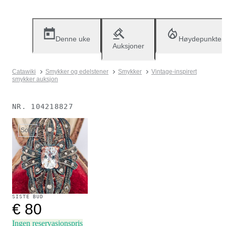
Denne uke
Høydepunkter
Auksjoner
Catawiki
Smykker og edelstener
Smykker
Vintage-inspirert
smykker auksjon
NR.
104218827
Solgt
SISTE BUD
€ 80
Ingen reservasjonspris