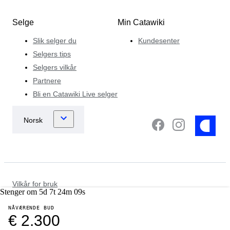
Selge
Min Catawiki
Slik selger du
Kundesenter
Selgers tips
Selgers vilkår
Partnere
Bli en Catawiki Live selger
Vilkår for bruk
Stenger om
5
d
7
t
24
m
09
s
Databeskyttelse og personvernerklæring
Informasjonskapselvarsel
NÅVÆRENDE BUD
Retningslinjer for rettshåndhevelse
€ 2.300
Andre retningslinjer