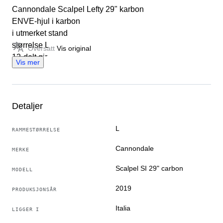
Cannondale Scalpel Lefty 29" karbon
ENVE-hjul i karbon
i utmerket stand
størrelse L
Oversatt
Vis original
12-delt gir
Vis mer
gratis frakt (delvis demontering) - gratis henting
Detaljer
Historien til selger
L
RAMMESTØRRELSE
La den nette sykkelbutikken for brukte sykler. Vi er
Cannondale
MERKE
sykkelentusiaster og ønsker å fremme bruk og
Scalpel SI 29" carbon
handel med brukte sykler. Hos oss kan du finne alt
MODELL
fra vintage til moderne, klassiske sykler og også
2019
PRODUKSJONSÅR
spesielle modeller.
Italia
Oversatt av Google Translate
LIGGER I