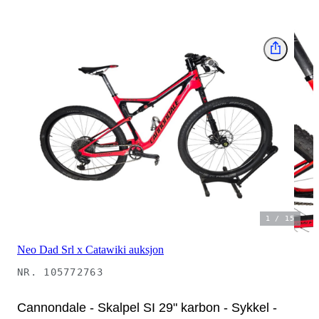
1
/
15
Neo Dad Srl x Catawiki auksjon
NR.
105772763
Cannondale - Skalpel SI 29" karbon - Sykkel -