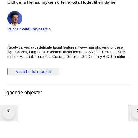
Oldtidens Hellas, mykensk Terrakotta Hodet til en dame
Ekspert
Valgt av Peter Reynaers
Nicely carved with delicate facial features, wavy hair showing under a
tight saccos, long neck, excellent facial features. Size: 3.9 cm L - 1 9/16
inches Material: Terracotta Culture: Greek, c. 3rd Century B.C. Condition:
Part of a larger figure Display stand included Provenance: The Peter
Newall (1945-2018) Collection. Ex Duke’s Auctioneers, UK. The seller
guarantees that this item has been legally acquired & will be legally
Vis all informasjon
exported, related documents seen by Catawiki. This item do not need an
export licence within the EU. The seller will inform the buyer if it needs a
UK export licence outside the EU Worldwide shipping by Registered Mail.
Comes with a Certificate of Authenticity N.B. Import duties may be
Lignende objekter
incurred on orders shipped to countries outside the UK. Notice: We are
not able to ship to Greece and Cyprus.