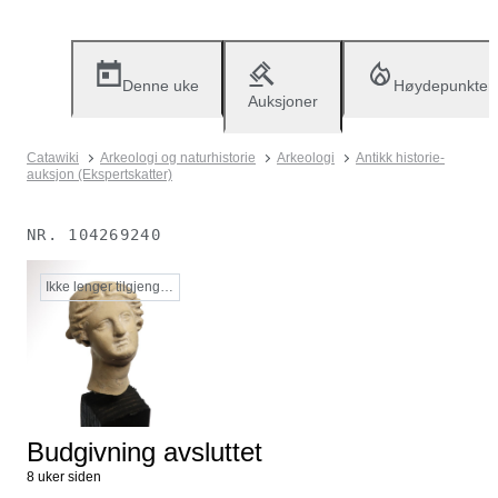
Denne uke
Høydepunkter
Auksjoner
Catawiki
Arkeologi og naturhistorie
Arkeologi
Antikk historie-
auksjon (Ekspertskatter)
NR.
104269240
Ikke lenger tilgjengelig
Budgivning avsluttet
8 uker siden