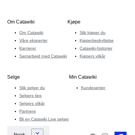
Om Catawiki
Kjøpe
Om Catawiki
Slik kjøper du
Våre eksperter
Kjøperbeskyttelse
Karrierer
Catawiki-historier
Samarbeid med Catawiki
Kjøpers vilkår
Selge
Min Catawiki
Slik selger du
Kundesenter
Selgers tips
Selgers vilkår
Partnere
Bli en Catawiki Live selger