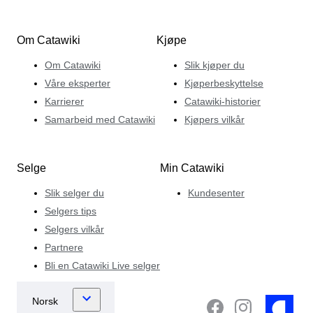
Om Catawiki
Kjøpe
Om Catawiki
Slik kjøper du
Våre eksperter
Kjøperbeskyttelse
Karrierer
Catawiki-historier
Samarbeid med Catawiki
Kjøpers vilkår
Selge
Min Catawiki
Slik selger du
Kundesenter
Selgers tips
Selgers vilkår
Partnere
Bli en Catawiki Live selger