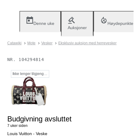
Denne uke
Høydepunkter
Auksjoner
Catawiki
Mote
Vesker
Eksklusiv auksjon med herrevesker
NR.
104294814
Ikke lenger tilgjengelig
Budgivning avsluttet
7 uker siden
Louis Vuitton - Veske