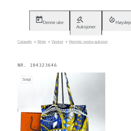
Denne uke
Høydep
Auksjoner
Catawiki
Mote
Vesker
Hermès veske-auksjon
NR.
104323646
Solgt