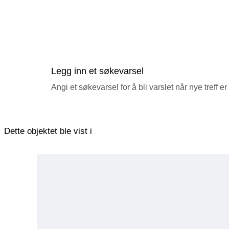
Legg inn et søkevarsel
Angi et søkevarsel for å bli varslet når nye treff er
Dette objektet ble vist i