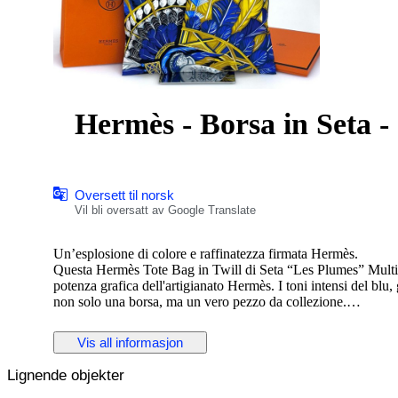
Hermès - Borsa in Seta - 
Oversett til norsk
Vil bli oversatt av Google Translate
Un’esplosione di colore e raffinatezza firmata Hermès.
Questa Hermès Tote Bag in Twill di Seta “Les Plumes” Multic
potenza grafica dell'artigianato Hermès. I toni intensi del blu,
non solo una borsa, ma un vero pezzo da collezione.
Perfetta per chi vuole distinguersi con un’eleganza fuori da
SCHEDA TECNICA
Vis all informasjon
Questa Hermès Tote Bag in Twill di Seta “Les Plumes” Mult
Mai usata è completa di scatola, busta shopper, etichette e nas
Lignende objekter
DIMENSIONI
Hermès Tote Bag in Twill di Seta “Les Plumes” Multicolor –