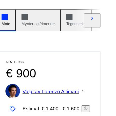
Mote
Mynter og frimerker
Tegneserier
Biler og sy
SISTE BUD
€ 900
Valgt av Lorenzo Altimani
Ekspert
Estimat
€ 1.400
-
€ 1.600