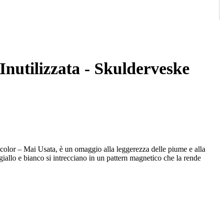
Inutilizzata - Skulderveske
olor – Mai Usata, è un omaggio alla leggerezza delle piume e alla
 giallo e bianco si intrecciano in un pattern magnetico che la rende
l comune anche nei momenti più casual.
icolor – Mai Usata è realizzata in seta e si racchiude nella sua sacca.
tro.
 Mai Usata