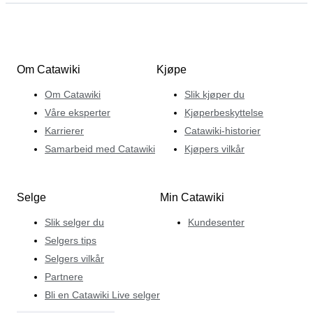
Om Catawiki
Kjøpe
Om Catawiki
Slik kjøper du
Våre eksperter
Kjøperbeskyttelse
Karrierer
Catawiki-historier
Samarbeid med Catawiki
Kjøpers vilkår
Selge
Min Catawiki
Slik selger du
Kundesenter
Selgers tips
Selgers vilkår
Partnere
Bli en Catawiki Live selger