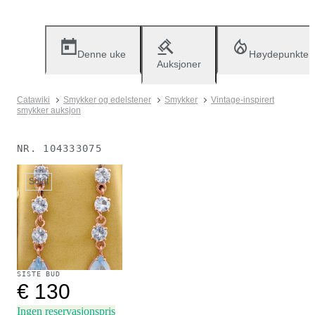
Denne uke
Høydepunkter
Auksjoner
Catawiki
Smykker og edelstener
Smykker
Vintage-inspirert
smykker auksjon
NR.
104333075
Solgt
SISTE BUD
€ 130
Ingen reservasjonspris