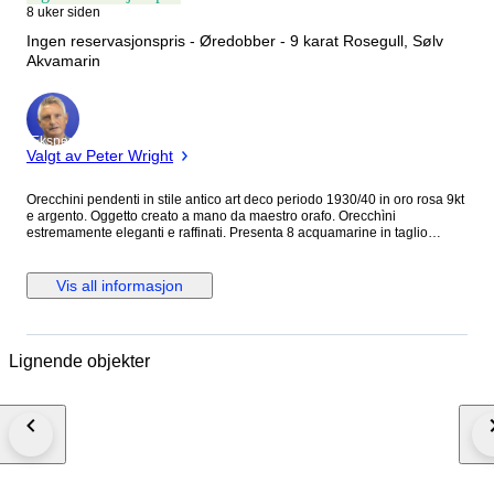
8 uker siden
Ingen reservasjonspris - Øredobber - 9 karat Rosegull, Sølv
Akvamarin
Ekspert
Valgt av Peter Wright
Orecchini pendenti in stile antico art deco periodo 1930/40 in oro rosa 9kt
e argento. Oggetto creato a mano da maestro orafo. Orecchìni
estremamente eleganti e raffinati. Presenta 8 acquamarine in taglio
goccia e rotondo per 5.00 ct stimati. Grammi:5.17 Dimensioni
orecchìni:4.70 x 0.80 cm. Pietre di colore idrotermali. Sarà spedito in
astuccio regalo con spedizione tracciata e assicurata. Verrà rilasciato
Vis all informasjon
certificato d’autenticità dell’oggetto con caratteristiche delle pietre e delle
oro. Oggetto lavorato a mano con ganci e maglie in oro e struttura
anteriore e posteriore in argento. I nostri costi di spedizione includono
una copertura assicurativa completa in caso di smarrimento o
Lignende objekter
danneggiamento dell’articolo ed un servizio premium espresso in quanto
il pacco viene consegnato nelle 24-48 ore salvo imprevisti operativi. Le
pietre idrotermali sono realizzate in laboratorio con un processo che imita
la formazione naturale, offrendo elevata purezza e caratteristiche simili
alle pietre naturali.