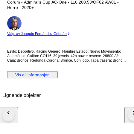
Corum - Admiral’s Cup AC-One - 116.200.53/OF62 AW01 -
Herre - 2020+
Ekspert
Valgt av Joaquín Fernández Cebrián
Estilo: Deportivo. Racing Género: Hombre Estado: Nuevo Movimiento:
Automático. Calibre CO116. 39 jewels. 42h power reserve. 28800 A/h
Caja: Bronce. Redonda Corona: Bronce. Con logo. Tapa trasera: Bronce.
Con cristal. Con inscripciones. Roscada. Esfera: Marrón. De madera. 2
subesferas. Calendario a las 6. Manecillas luminiscentes. Segundero
central. Cristal: Zafiro esférico antirreflectante Correa: Piel marrón. Cierre:
Vis all informasjon
Titanio con PVD negro. Con logo. Con pulsadores. Deployante de
mariposa. Dimensiones: Diámetro (sin corona): 44 mm. Altura con asas:
50.7 mm. Grueso: 14.3 mm. Anchura entre asas: 22.5 mm. Anchura cierre:
19.5 mm. Peso: 165 gr Resistencia al agua: 10 Atm. Caja original de
Lignende objekter
madera. Documentación completa Precio de tarifa (PVP): 14000€