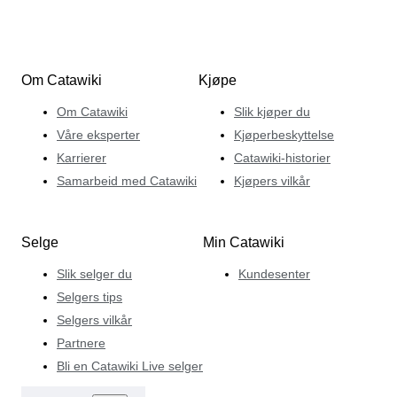
Om Catawiki
Kjøpe
Om Catawiki
Slik kjøper du
Våre eksperter
Kjøperbeskyttelse
Karrierer
Catawiki-historier
Samarbeid med Catawiki
Kjøpers vilkår
Selge
Min Catawiki
Slik selger du
Kundesenter
Selgers tips
Selgers vilkår
Partnere
Bli en Catawiki Live selger