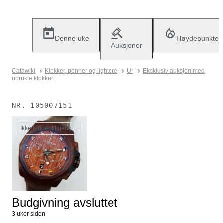
Denne uke
Høydepunkter
Auksjoner
Catawiki
Klokker, penner og lightere
Ur
Eksklusiv auksjon med
ubrukte klokker
NR.
105007151
Ikke lenger tilgjengelig
Budgivning avsluttet
3 uker siden