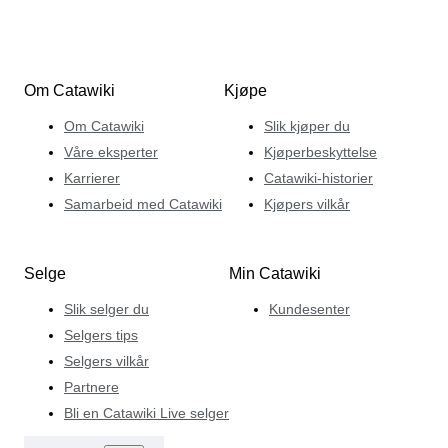
Om Catawiki
Kjøpe
Om Catawiki
Slik kjøper du
Våre eksperter
Kjøperbeskyttelse
Karrierer
Catawiki-historier
Samarbeid med Catawiki
Kjøpers vilkår
Selge
Min Catawiki
Slik selger du
Kundesenter
Selgers tips
Selgers vilkår
Partnere
Bli en Catawiki Live selger