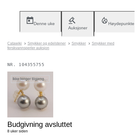
Denne uke
Høydepunkter
Auksjoner
Catawiki
Smykker og edelstener
Smykker
Smykker med
ferskvannsperler auksjon
NR.
104355755
Ikke lenger tilgjengelig
Budgivning avsluttet
8 uker siden