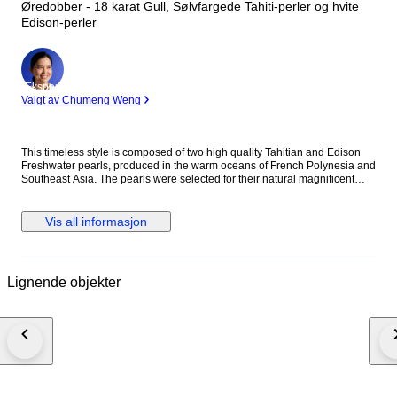
Øredobber - 18 karat Gull, Sølvfargede Tahiti-perler og hvite
Edison-perler
Ekspert
Valgt av Chumeng Weng
This timeless style is composed of two high quality Tahitian and Edison
Freshwater pearls, produced in the warm oceans of French Polynesia and
Southeast Asia. The pearls were selected for their natural magnificent
silvery green tahitian and white freshwater colours and for their luxurious
bright lustre. The white freshwater pearl measures 8.5mm diameter and
sits on the earlobe and the green Tahitian drops, also 8.5mm, dangle
Vis all informasjon
below the earlobe. The drop length measures approximately 2cm from the
top of the earrings to the bottom of the pearl. Metal information: 18K
Yellow Gold, hallmarked on the earrings. Packaging: Earrings jewellery
box and an Authenticity Certificate to guarantee the source and quality.
Lignende objekter
Insured track and trace delivery.