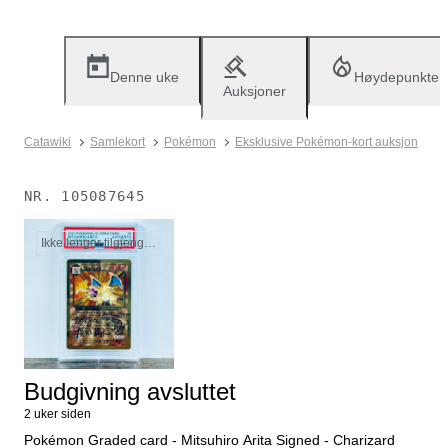
Denne uke
Høydepunkter
Auksjoner
Catawiki
Samlekort
Pokémon
Eksklusive Pokémon-kort auksjon
NR.
105087645
Ikke lenger tilgjengelig
Budgivning avsluttet
2 uker siden
Pokémon Graded card - Mitsuhiro Arita Signed - Charizard