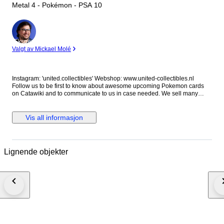
Metal 4 - Pokémon - PSA 10
Ekspert
Valgt av Mickael Molé
Instagram: 'united.collectibles' Webshop: www.united-collectibles.nl
Follow us to be first to know about awesome upcoming Pokemon cards
on Catawiki and to communicate to us in case needed. We sell many
cards for your collection from grading companies like PSA Global Grading
and Beckett. We sell a lot of Booster boxes and mystery boxes as well as
interesting raw cards. Shipping costs: All lots in this auction from us from
Vis all informasjon
this auction can be combined so you only pay shipping costs once.
Please make sure to pay after all lots have ended to avoid paying double
shipping costs. Double paid transport costs can not be corrected. If the
system does not automatically provide the option to combine transport,
Lignende objekter
please contact me before paying through either Instagram or Catawiki.
Shipping will always be with insurance. Packing: We pack with love and
care for the offered item(s), sufficient protection, packing peanuts and new
strong boxes. Just review our feedback and rest assure to buy in complete
confidence. Quality: We carefully check all lots on condition and we do
our very best to provide an accurate estimation of the offered item. The
pictures provided are also part of the description so we kindly ask you to
review those as well to form your own opinion on condition as not
everyone uses the same standards on this. #may2026sneakerness
Search words: Pokemon, Pokemon Collection, Pokemon Cards, Gold