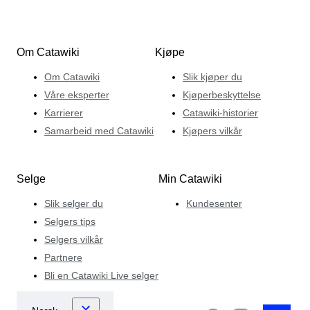
Om Catawiki
Kjøpe
Om Catawiki
Slik kjøper du
Våre eksperter
Kjøperbeskyttelse
Karrierer
Catawiki-historier
Samarbeid med Catawiki
Kjøpers vilkår
Selge
Min Catawiki
Slik selger du
Kundesenter
Selgers tips
Selgers vilkår
Partnere
Bli en Catawiki Live selger