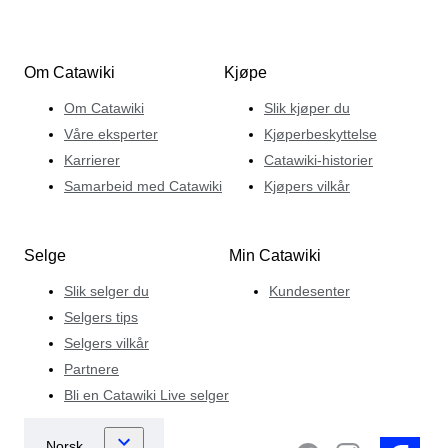
Om Catawiki
Kjøpe
Om Catawiki
Slik kjøper du
Våre eksperter
Kjøperbeskyttelse
Karrierer
Catawiki-historier
Samarbeid med Catawiki
Kjøpers vilkår
Selge
Min Catawiki
Slik selger du
Kundesenter
Selgers tips
Selgers vilkår
Partnere
Bli en Catawiki Live selger