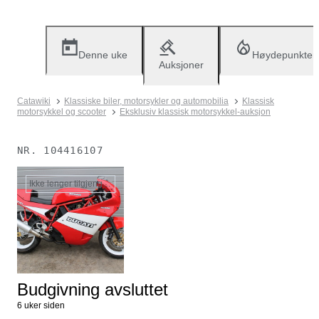
Denne uke
Høydepunkter
Auksjoner
Catawiki
Klassiske biler, motorsykler og automobilia
Klassisk
motorsykkel og scooter
Eksklusiv klassisk motorsykkel-auksjon
NR.
104416107
Ikke lenger tilgjengelig
Budgivning avsluttet
6 uker siden