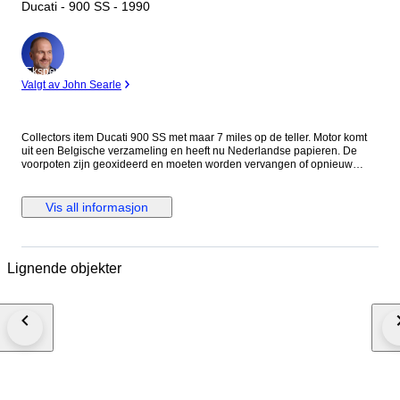
Ducati - 900 SS - 1990
Ekspert
Valgt av John Searle
Collectors item Ducati 900 SS met maar 7 miles op de teller. Motor komt
uit een Belgische verzameling en heeft nu Nederlandse papieren. De
voorpoten zijn geoxideerd en moeten worden vervangen of opnieuw
worden verchroomd. Eventueel zijn er vervangende poten erbij te
leveren. De motor loopt maar toch wordt aangeraden de riemen, olie en
filter te vervangen. Voor de staat zie foto's. Het is mogelijk de motor te
Vis all informasjon
bezichtigen op afspraak in Meerlo, Nederland Als de motor wordt
geleverd door transporteur word de motor afgeleverd zonder accu en
benzine in verband met eisen van de transporteur.
Lignende objekter