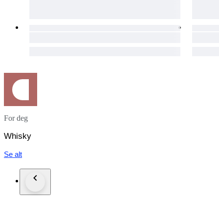
For deg
Whisky
Se alt