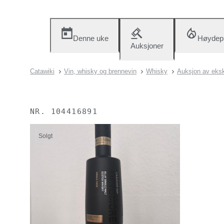
Denne uke
Høydep
Auksjoner
Catawiki
Vin, whisky og brennevin
Whisky
Auksjon av eksk
NR.
104416891
Solgt