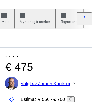
Mote
Mynter og frimerker
Tegneserier
Biler og sy
SISTE BUD
€ 475
Valgt av Jeroen Koetsier
Ekspert
Estimat
€ 550
-
€ 700