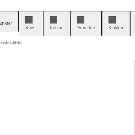
unkter
Kunst
Interiør
Smykker
Klokker
lusiv whisky