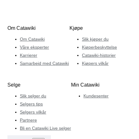
Om Catawiki
Kjøpe
Om Catawiki
Slik kjøper du
Våre eksperter
Kjøperbeskyttelse
Karrierer
Catawiki-historier
Samarbeid med Catawiki
Kjøpers vilkår
Selge
Min Catawiki
Slik selger du
Kundesenter
Selgers tips
Selgers vilkår
Partnere
Bli en Catawiki Live selger