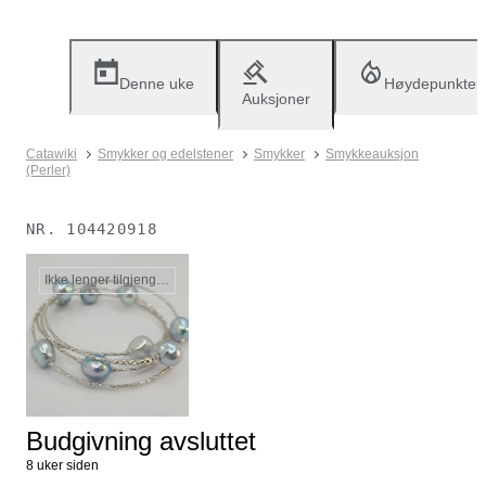
Denne uke
Høydepunkter
Auksjoner
Catawiki
Smykker og edelstener
Smykker
Smykkeauksjon
(Perler)
NR.
104420918
Ikke lenger tilgjengelig
Budgivning avsluttet
8 uker siden