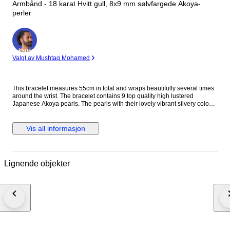
Armbånd - 18 karat Hvitt gull, 8x9 mm sølvfargede Akoya-
perler
Ekspert
Valgt av Mushtaq Mohamed
This bracelet measures 55cm in total and wraps beautifully several times
around the wrist. The bracelet contains 9 top quality high lustered
Japanese Akoya pearls. The pearls with their lovely vibrant silvery colours
combined with the white 18k gold create this magnificent piece. Pearls: -
Type: Akoya - Origin: Japan - Oyster: Pinctada Fucata - Color: Silvery Grey
- Shape: Symmetry - Surface: Clean and Smooth - Luster: Excellent - Size:
Vis all informasjon
8x9mm 18K White Gold, hallmarked. Packaging: Bracelet Jewellery box
and an Authenticity Certificate to guarantee the source and quality of the
pearls. Insured track and trace delivery.
Lignende objekter