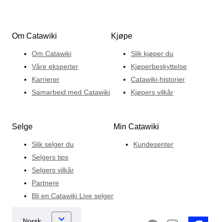
Om Catawiki
Kjøpe
Om Catawiki
Slik kjøper du
Våre eksperter
Kjøperbeskyttelse
Karrierer
Catawiki-historier
Samarbeid med Catawiki
Kjøpers vilkår
Selge
Min Catawiki
Slik selger du
Kundesenter
Selgers tips
Selgers vilkår
Partnere
Bli en Catawiki Live selger