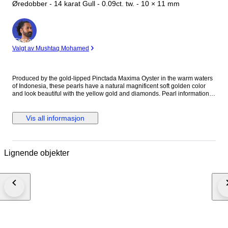
Øredobber - 14 karat Gull - 0.09ct. tw. - 10 × 11 mm
Ekspert
Valgt av Mushtaq Mohamed
Produced by the gold-lipped Pinctada Maxima Oyster in the warm waters
of Indonesia, these pearls have a natural magnificent soft golden color
and look beautiful with the yellow gold and diamonds. Pearl information: -
Type / Origin: South Sea / Indonesia - Oyster: Pinctada Maxima - Color:
Gold - Shape: Drops - Surface: Clean and smooth - Luster: Excellent -
Size: 10x11mm Gold information: 14K yellow gold, hallmarked at the
Vis all informasjon
inside of the earrings. 14 white round diamonds brilliant cut, totalling
0.09Ct Clarity: VS Colour: G The earrings measure 2.7cm and have a
secure lever back closures. Packaging: Earrings jewellery box Insured
Track and Trace Delivery
Lignende objekter