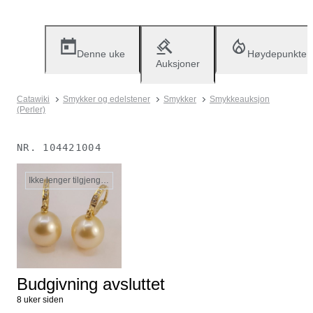
Denne uke
Høydepunkter
Auksjoner
Catawiki
Smykker og edelstener
Smykker
Smykkeauksjon
(Perler)
NR.
104421004
Ikke lenger tilgjengelig
Budgivning avsluttet
8 uker siden