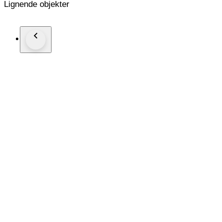
Lignende objekter
The pearls measure 10x14mm in diameter, creating a graduatio
Knotted between each pearl for safety, the necklace is complete
At a length of 45cm, the necklace complements for wear with
Packaging: Necklace Jewellery box and an Authenticity Certifi
Insured track and trace delivery.