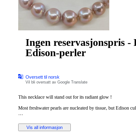
Ingen reservasjonspris 
Edison-perler
Oversett til norsk
Vil bli oversatt av Google Translate
This necklace will stand out for its radiant glow !
Most freshwater pearls are nucleated by tissue, but Edison cul
This necklace contains Edison Pearls which were chosen for th
saltwater pearls, and for their unique vivid multi golden pink 
Vis all informasjon
The pearls have natural growth characteristics on the surface.