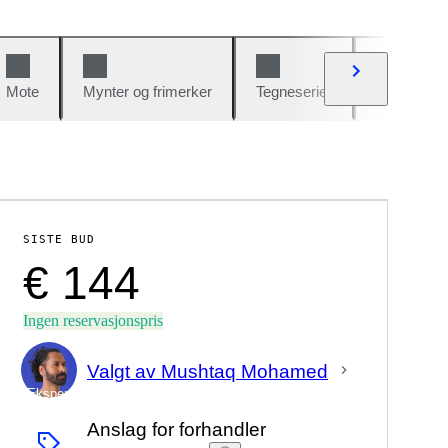
Mote
Mynter og frimerker
Tegneserier
Biler og sy
SISTE BUD
€ 144
Ingen reservasjonspris
Valgt av Mushtaq Mohamed
Ekspert
Anslag for forhandler