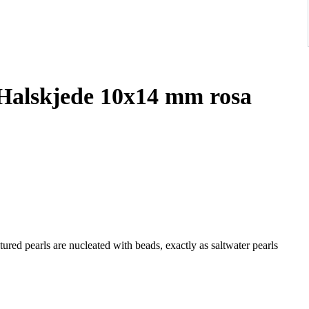
- Halskjede 10x14 mm rosa
tured pearls are nucleated with beads, exactly as saltwater pearls
eir bright luster that can be compared with that of high-end
colours !