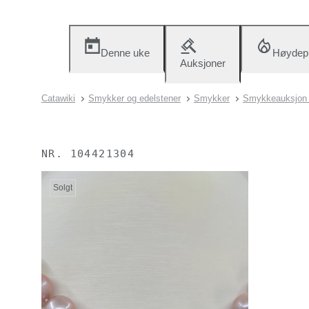
Denne uke
Høydep
Auksjoner
Catawiki
Smykker og edelstener
Smykker
Smykkeauksjon (
NR.
104421304
Solgt