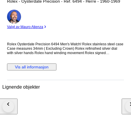
Rolex - Oysterdate Precision - Ref. 6494 - Herre - 1960-1969
Ekspert
Valgt av Mauro Atienza
Rolex Oysterdate Precision 6494 Men's Watch! Rolex stainless steel case
Case measures 34mm ( Excluding Crown) Rolex refinsihed silver dial
with silver hands Rolex hand winding movement Rolex signed
screwdown crown Non quickset date (Red/Black date) Reference
number: 6494 New genuine leather strap (Non Rolex) This watch is
guaranteed to be genuine Rolex. Shipping by Fedex, DHL or EMS
Vis all informasjon
depending on destination We are not responsible for any customs delays
or fees. Duty tax fees/import fees to be paid by buyer is available. If
winning bidder decides to cancel / withdraw they will bear risk , cost of all
shipping and return import duties of seller.
Lignende objekter