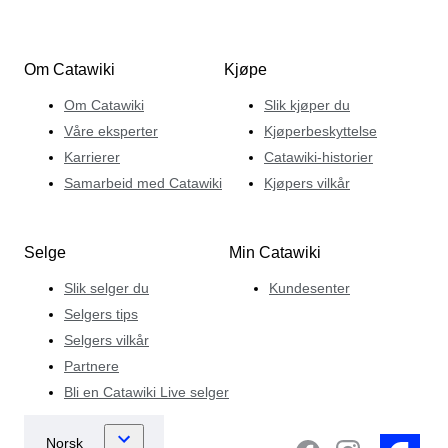
Om Catawiki
Kjøpe
Om Catawiki
Slik kjøper du
Våre eksperter
Kjøperbeskyttelse
Karrierer
Catawiki-historier
Samarbeid med Catawiki
Kjøpers vilkår
Selge
Min Catawiki
Slik selger du
Kundesenter
Selgers tips
Selgers vilkår
Partnere
Bli en Catawiki Live selger