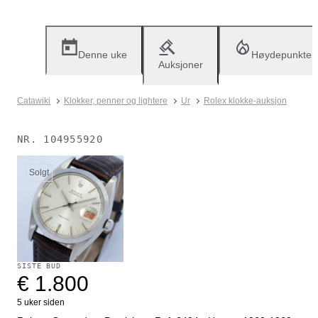
Denne uke
Høydepunkter
Auksjoner
Catawiki
Klokker, penner og lightere
Ur
Rolex klokke-auksjon
NR.
104955920
Solgt
SISTE BUD
€ 1.800
5 uker siden