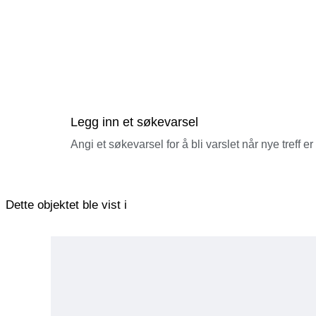
Legg inn et søkevarsel
Angi et søkevarsel for å bli varslet når nye treff er
Dette objektet ble vist i