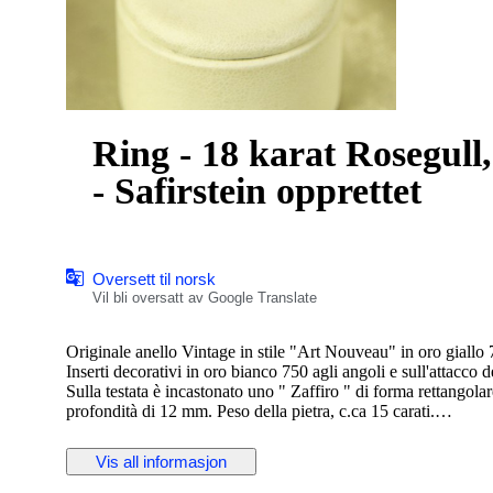
Ring - 18 karat Rosegull, Hvitt gull -
- Safirstein opprettet
Oversett til norsk
Vil bli oversatt av Google Translate
Originale anello Vintage in stile "Art Nouveau" in oro giallo 
Inserti decorativi in oro bianco 750 agli angoli e sull'attacco 
Sulla testata è incastonato uno " Zaffiro " di forma rettangol
profondità di 12 mm. Peso della pietra, c.ca 15 carati.
Bel colore lucente arancione, miele ambrato.
Marchiato internamente 750.
Vis all informasjon
Bel esemplare in ottima conservazione, e di piacevole aspetto