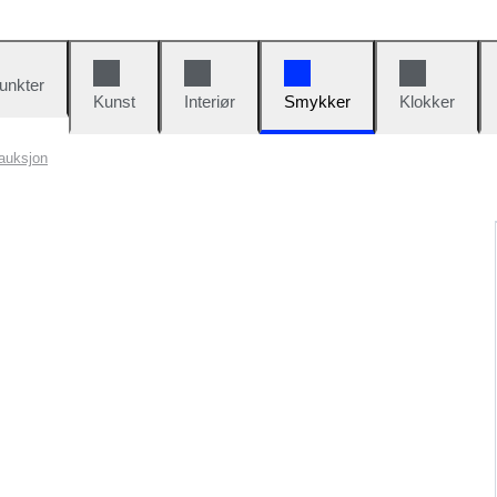
unkter
Kunst
Interiør
Smykker
Klokker
auksjon