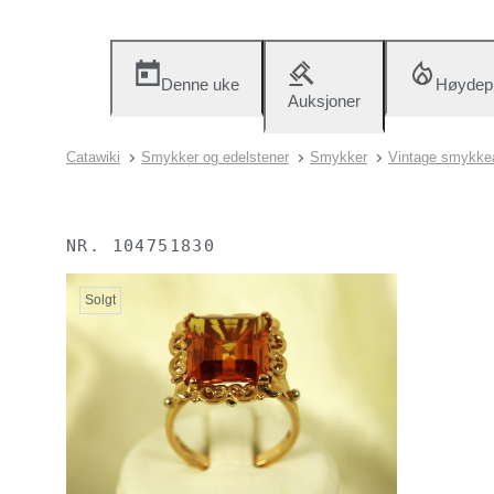
Denne uke
Høydep
Auksjoner
Catawiki
Smykker og edelstener
Smykker
Vintage smykke
NR.
104751830
Solgt