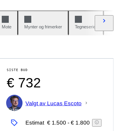
Mote
Mynter og frimerker
Tegneserier
Biler og sy
SISTE BUD
€ 732
Valgt av Lucas Escoto
Ekspert
Estimat
€ 1.500
-
€ 1.800