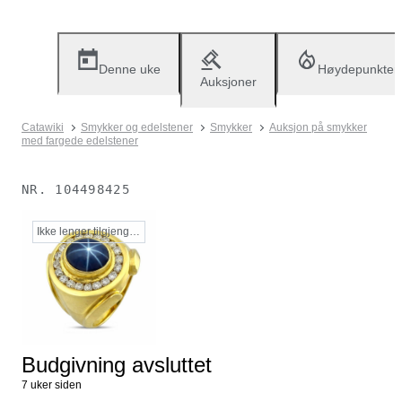
Denne uke
Høydepunkter
Auksjoner
Catawiki
Smykker og edelstener
Smykker
Auksjon på smykker
med fargede edelstener
NR.
104498425
Ikke lenger tilgjengelig
Budgivning avsluttet
7 uker siden