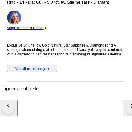
Ring - 14 karat Gull - 5.07ct. tw. Stjerne safir - Diamant
Ekspert
Valgt av Lina Plokhova
Exclusive 14K Yellow Gold Natural Star Sapphire & Diamond Ring A
striking statement ring crafted in luminous 14 karat yellow gold, centered
with a captivating natural star sapphire displaying its signature asterism
across a richly saturated oval surface. The gemstone is framed by a
brilliant halo of round diamonds, enhancing its celestial presence while
adding refined contrast and light. A bold yet elegant piece with impressive
Vis all informasjon
weight and presence on the hand. Metal: 14K Yellow Gold Stones:
Diamonds & Star Sapphire - Diamonds Carat Weight: 0.57 Carats, 19
stones - Star Sapphire: 9.5 mm x 7.5 mm, Approx. 4.5 carats Weight: 14
Grams Size: US 9.25 / EU 59 Condition: Excellent Shipping: Shipped by
Lignende objekter
DHL Express Worldwide, Estimated 2-3 Business Day Transit Time.