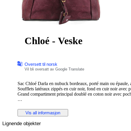
Chloé - Veske
Oversett til norsk
Vil bli oversatt av Google Translate
Sac Chloé Darla en nubuck bordeaux, porté main ou épaule, av
Soufflets latéraux zippés en cuir noir, fond en cuir noir avec p
Grand compartiment principal doublé en coton noir avec poche
Modèle de 2010, direction artistique Hannah MacGibbon.
Issu des ventes privées. Légère patine du nubuck signalée.
Vis all informasjon
Lignende objekter