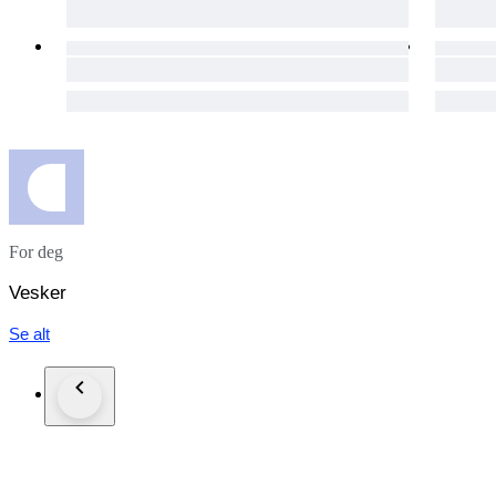
For deg
Vesker
Se alt