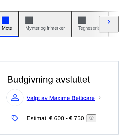
Mote
Mynter og frimerker
Tegneserier
Biler og sy
Budgivning avsluttet
Valgt av Maxime Betticare
Ekspert
Estimat
€ 600
-
€ 750