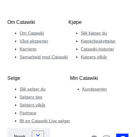
Om Catawiki
Kjøpe
Om Catawiki
Slik kjøper du
Våre eksperter
Kjøperbeskyttelse
Karrierer
Catawiki-historier
Samarbeid med Catawiki
Kjøpers vilkår
Selge
Min Catawiki
Slik selger du
Kundesenter
Selgers tips
Selgers vilkår
Partnere
Bli en Catawiki Live selger