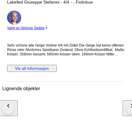
Labelled Giuseppe Stefanini - 4/4 - - Fiolinbue
Ekspert
Valgt av Simone Sedda
Sehr schöne alte Geige Violine 4/4 mit Zettel Die Geige hat keine offenen
Risse oder Ähnliches Spielbarer Zustand. Ohne Echtheitszertifikat.. Maße:
Körper: 358mm Gesamt: 585mm Körper oben: 169mm Körper Mitte:
117mm Körper unten: 209mm Als 'zertifiziert' oder 'zugeschrieben'
beschriebene Violinen und Bögen enthalten Bilder ihrer Zertifikate und
weisen daher einen höheren Grad an dokumentierter Sicherheit
Vis all informasjon
hinsichtlich Hersteller, Herkunft und Alter auf als Instrumente, die nur als
'etikettiert' (Violinen) oder 'gestempelt' (Bögen) beschrieben werden, für
die wir keinerlei Garantie übernehmen.
Lignende objekter