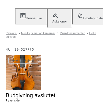
Denne uke
Høydepunkter
Auksjoner
Catawiki
Musikk, filmer og kameraer
Musikkinstrumenter
Fiolin
auksjon
NR.
104527775
Ikke lenger tilgjengelig
Budgivning avsluttet
7 uker siden