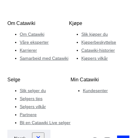
Om Catawiki
Kjøpe
Om Catawiki
Slik kjøper du
Våre eksperter
Kjøperbeskyttelse
Karrierer
Catawiki-historier
Samarbeid med Catawiki
Kjøpers vilkår
Selge
Min Catawiki
Slik selger du
Kundesenter
Selgers tips
Selgers vilkår
Partnere
Bli en Catawiki Live selger