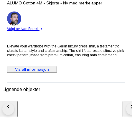
ALUMO Cotton 4M - Skjorte - Ny med merkelapper
Ekspert
Valgt av Ivan Ferretti
Elevate your wardrobe with the Gerlin luxury dress shirt, a testament to
classic Italian style and craftsmanship. The shirt features a distinctive pink
check pattern, made from premium cotton, ensuring both comfort and
durability. With its long sleeves, standard cuffs, and a spread collar that
adds a touch of sophistication, this shirt is designed for those who
appreciate attention to detail. Tailored to a regular fit, this no-size shirt
Vis all informasjon
offers a timeless aesthetic that's versatile for both casual and formal
occasions. Its alumo cotton fabric, known for its breathability and strength,
makes it a suitable choice for year-round wear. Proudly made in Italy, it's a
limited edition piece that promises to be a standout in any discerning
Lignende objekter
gentleman's collection. Material: 100% Cotton