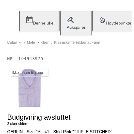
Denne uke
Høydepunkter
Auksjoner
Catawiki
Mote
Klær
Klassiske herreklær auksjon
NR.
104958975
Ikke lenger tilgjengelig
Budgivning avsluttet
3 uker siden
GERLIN - Size 16 - 41 - Shirt Pink "TRIPLE STITCHED"