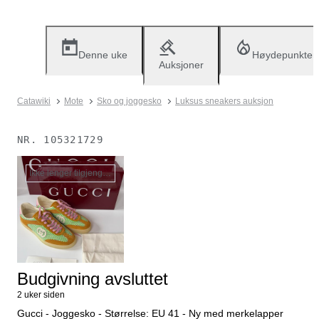
Denne uke
Høydepunkter
Auksjoner
Catawiki
Mote
Sko og joggesko
Luksus sneakers auksjon
NR.
105321729
Ikke lenger tilgjengelig
Budgivning avsluttet
2 uker siden
Gucci - Joggesko - Størrelse: EU 41 - Ny med merkelapper