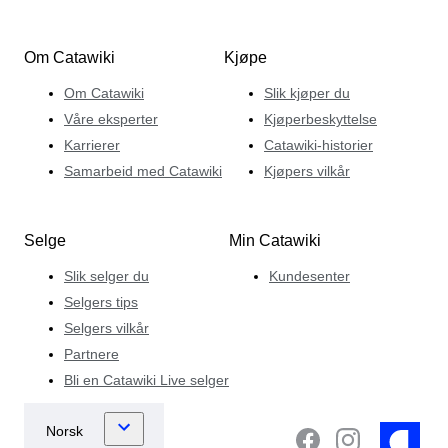
Om Catawiki
Kjøpe
Om Catawiki
Slik kjøper du
Våre eksperter
Kjøperbeskyttelse
Karrierer
Catawiki-historier
Samarbeid med Catawiki
Kjøpers vilkår
Selge
Min Catawiki
Slik selger du
Kundesenter
Selgers tips
Selgers vilkår
Partnere
Bli en Catawiki Live selger