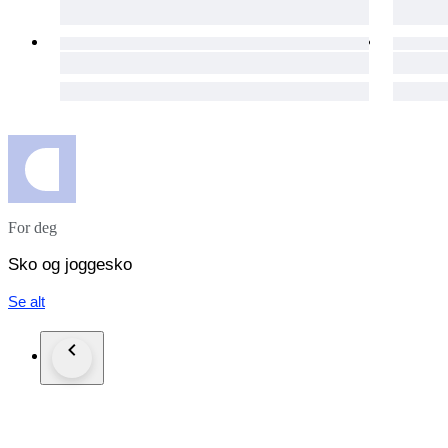
For deg
Sko og joggesko
Se alt