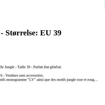
 - Størrelse: EU 39
le Jungle - Taille 39 - Parfait état général.
16 - Vendues sans accessoires.
motifs monogramme "LV" ainsi que des motifs jungle rose et rouge -
 se ferment avec une boucle en métal argenté.
 10 cm - Longueur semelle intérieure 25,5 cm - Longueur semelle