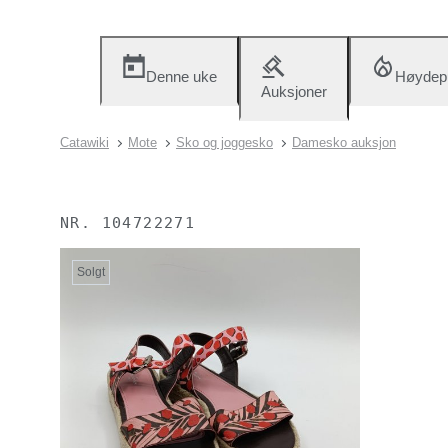
Denne uke
Høydep
Auksjoner
Catawiki
Mote
Sko og joggesko
Damesko auksjon
NR.
104722271
Solgt