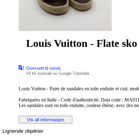
Louis Vuitton - Flate sko
Oversett til norsk
Vil bli oversatt av Google Translate
Louis Vuitton - Paire de sandales en toile enduite et cuir, modè
Fabriquées en Italie - Code d'authenticité, Data code : MA01
Les sandales sont en toile enduite, couleur ébène, avec des 
L'intérieur est en cuir couleur brun et rose uni - Les sandales
Vis all informasjon
Dimensions : Hauteur totale au talon 9,3 cm - Largeur à plat
extérieure 26 cm - Hauteur du talon 3,4 cm.
Lignende objekter
Les sandales sont en parfait état général, comme neuf.