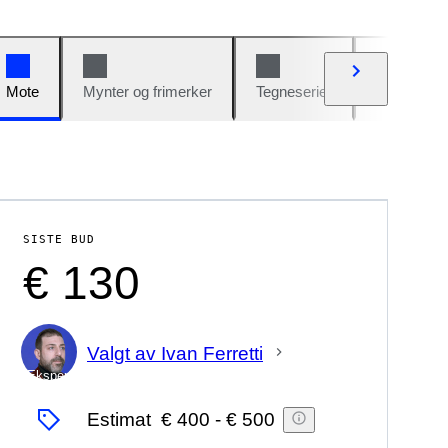
Mote
Mynter og frimerker
Tegneserier
Biler og sy
SISTE BUD
€ 130
Valgt av Ivan Ferretti
Ekspert
Estimat
€ 400
-
€ 500