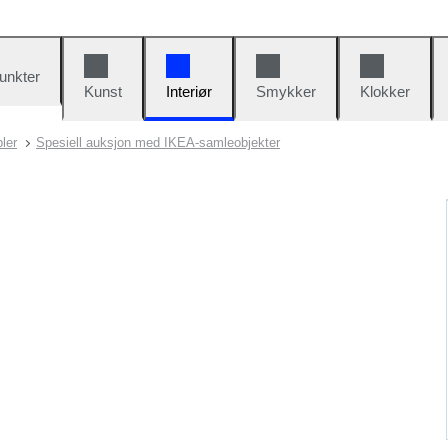
unkter
Kunst
Interiør
Smykker
Klokker
ler
Spesiell auksjon med IKEA-samleobjekter