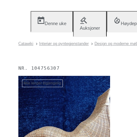
Denne uke
Høydep
Auksjoner
Catawiki
Interiør og pyntegjenstander
Design og moderne møb
NR.
104756307
Ikke lenger tilgjengelig