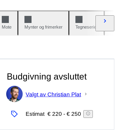
Mote
Mynter og frimerker
Tegneserier
Biler og sy
Budgivning avsluttet
Valgt av Christian Plat
Ekspert
Estimat
€ 220
-
€ 250