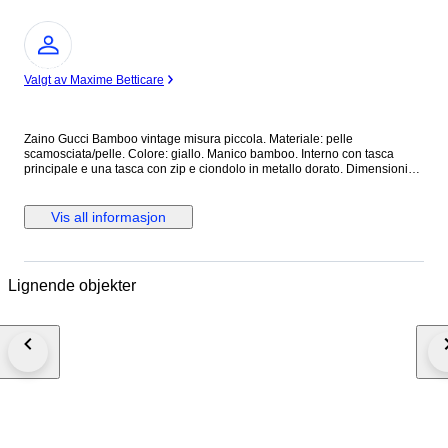
Ekspert
Valgt av Maxime Betticare
Zaino Gucci Bamboo vintage misura piccola. Materiale: pelle
scamosciata/pelle. Colore: giallo. Manico bamboo. Interno con tasca
principale e una tasca con zip e ciondolo in metallo dorato. Dimensioni
cm 22 (larghezza) x 22 (altezza) x 7 (profondità). Zaino vintage in ottime
condizioni che presenta principalmente difetti legati a macchie di sporco
per la conservazione soprattutto nelle parti in camoscio. Necessita
Vis all informasjon
semplicemente di pulizia. Deformazione dei manici in pelle, leggeri segni.
Leggero scolorimento, graffi e ossidazione delle parti metalliche,
Condizioni interne: buone condizioni. Leggero odore di chiuso.
Spedizione assicurata entro 24/48 ore dal pagamento. Eventuali
Lignende objekter
limitazioni o costi di importazione e dogana sono a carico dell'acquirente.