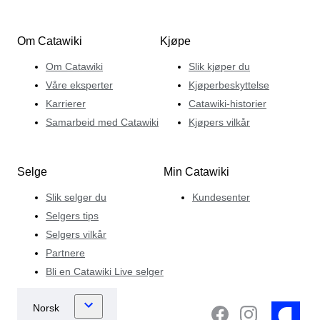
Om Catawiki
Kjøpe
Om Catawiki
Slik kjøper du
Våre eksperter
Kjøperbeskyttelse
Karrierer
Catawiki-historier
Samarbeid med Catawiki
Kjøpers vilkår
Selge
Min Catawiki
Slik selger du
Kundesenter
Selgers tips
Selgers vilkår
Partnere
Bli en Catawiki Live selger