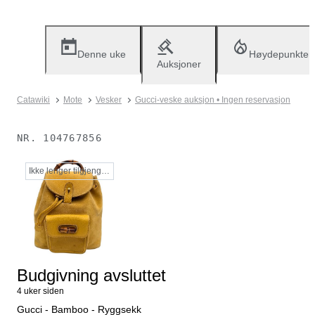
Denne uke
Høydepunkter
Auksjoner
Catawiki
Mote
Vesker
Gucci-veske auksjon • Ingen reservasjon
NR.
104767856
Ikke lenger tilgjengelig
Budgivning avsluttet
4 uker siden
Gucci - Bamboo - Ryggsekk