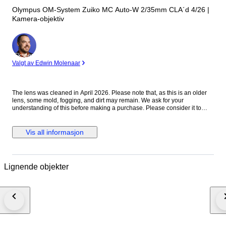
Olympus OM-System Zuiko MC Auto-W 2/35mm CLA´d 4/26 |
Kamera-objektiv
Ekspert
Valgt av Edwin Molenaar
The lens was cleaned in April 2026. Please note that, as this is an older
lens, some mold, fogging, and dirt may remain. We ask for your
understanding of this before making a purchase. Please consider it to
have been cleaned to a usable standard. [Functionality Check] Aperture:
Functionality verified Helicoid: Functionality verified [Condition] There
were no noticeable scratches or dents on the exterior. Please refer to the
Vis all informasjon
photos for a closer look at the exterior. [Optics] The interior of the lens is
clear to the naked eye. When checked with an LED light, there are mold
stains on the front element. The rear element shows mold stains and
cloudiness. [Accessories] Before and after the cap [Features] “A fast
Lignende objekter
vintage 35mm lens offering classic rendering with a soft, atmospheric look
wide open and improved sharpness when stopped down.” [From the
Seller] Thank you for viewing our products. We plan to carry a wide range
of models, from vintage cameras to digital cameras! All cameras listed
here have been tested and are in working condition, so please consider
them! [Store ID] April 6, 2026 66-4-7 ・[Shipping Information]・
※※Important Notice: Due to the current deterioration of the situation in the
Middle East, we are unable to ship via EMS to Portugal, Croatia, and