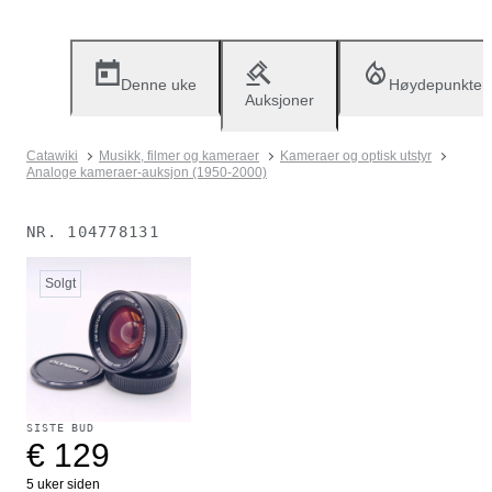
Denne uke
Høydepunkter
Auksjoner
Catawiki
Musikk, filmer og kameraer
Kameraer og optisk utstyr
Analoge kameraer-auksjon (1950-2000)
NR.
104778131
Solgt
SISTE BUD
€ 129
5 uker siden