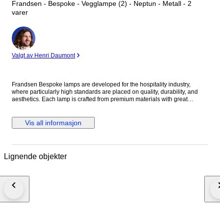
Frandsen - Bespoke - Vegglampe (2) - Neptun - Metall - 2
varer
Ekspert
Valgt av Henri Daumont
Frandsen Bespoke lamps are developed for the hospitality industry,
where particularly high standards are placed on quality, durability, and
aesthetics. Each lamp is crafted from premium materials with great
attention to detail and a refined, cohesive design expression. The result is
a collection of exclusive lamps of exceptionally high quality, designed to
last for many years without compromising on either functionality or style.
Vis all informasjon
All models are produced in limited quantities, emphasizing their unique
character and exclusive appeal. The floor, wall and table lamps are
protected with light plastic and wrapped in paper. They are brand new
and unused. This type of packaging is standard when lamps are
Lignende objekter
produced for hotel and project use. We repackage the lamps to ensure
they arrive safely and in perfect condition. The Neptune wall lamp
features a clean, minimalist design language and delivers functional
lighting suited to a variety of spaces and everyday tasks. Note: The lamp
is supplied without a cord; this must be purchased and installed
separately. The lamp is designed for direct wall mounting, but it can also
be used as a standard wall lamp if you buy and install a cord yourself. The
lamp features an on/off switch. Height: 10 cm Depth: 30 cm Material: Metal
Socket: E27 Light source not included. Shipping: All shipments are