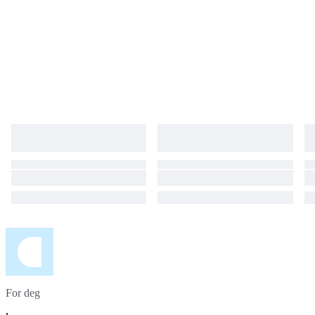
registered and insured. Customer Guarantee: Enjoy a full refund if your
package is lost or the item is damaged during transit.
For deg