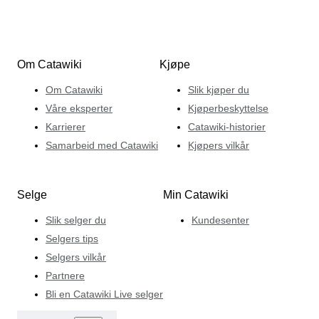
Om Catawiki
Kjøpe
Om Catawiki
Slik kjøper du
Våre eksperter
Kjøperbeskyttelse
Karrierer
Catawiki-historier
Samarbeid med Catawiki
Kjøpers vilkår
Selge
Min Catawiki
Slik selger du
Kundesenter
Selgers tips
Selgers vilkår
Partnere
Bli en Catawiki Live selger