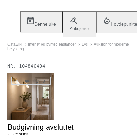
Denne uke
Høydepunkter
Auksjoner
Catawiki
Interiør og pyntegjenstander
Lys
Auksjon for moderne
belysning
NR.
104846404
Ikke lenger tilgjengelig
Budgivning avsluttet
2 uker siden