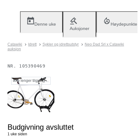
Denne uke
Høydepunkter
Auksjoner
Catawiki
Idrett
Sykler og idrettsutstyr
Neo Dad Srl x Catawiki
auksjon
NR.
105390469
Ikke lenger tilgjengelig
Budgivning avsluttet
1 uke siden