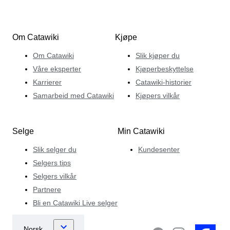
Om Catawiki
Kjøpe
Om Catawiki
Slik kjøper du
Våre eksperter
Kjøperbeskyttelse
Karrierer
Catawiki-historier
Samarbeid med Catawiki
Kjøpers vilkår
Selge
Min Catawiki
Slik selger du
Kundesenter
Selgers tips
Selgers vilkår
Partnere
Bli en Catawiki Live selger