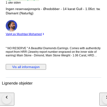
1 uke siden
Ingen reservasjonspris - Øredobber - 14 karat Gull - 1.06ct. tw.
Diamant (Naturlig)
Ekspert
Valgt av Mushtaq Mohamed
" NO RESERVE " A Beautiful Diamonds Earrings. Comes with authenticity
report from HRR (Jewelry report number engraved on the inner side of
earring) Main Stone - Dimond, Main Stone Weight - 1.06 Carat, HRD
Report No. - J260000036738 Total Number of Diamonds - 2 Diamond
Shape and Cut - Round Brilliant Cut, Diamond Color & Clarity - E/F - SI-P
Diamonds EF is color of diamonds Set in 14k Yellow gold
Vis all informasjon
Lignende objekter