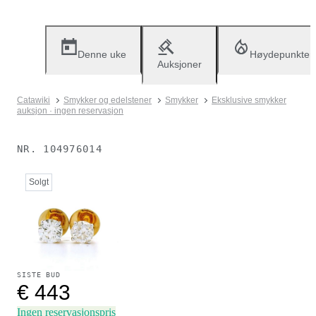
Denne uke
Høydepunkter
Auksjoner
Catawiki
Smykker og edelstener
Smykker
Eksklusive smykker
auksjon · ingen reservasjon
NR.
104976014
Solgt
SISTE BUD
€ 443
Ingen reservasjonspris