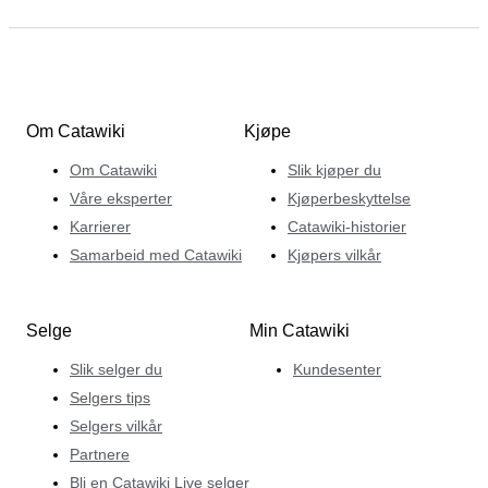
Om Catawiki
Kjøpe
Om Catawiki
Slik kjøper du
Våre eksperter
Kjøperbeskyttelse
Karrierer
Catawiki-historier
Samarbeid med Catawiki
Kjøpers vilkår
Selge
Min Catawiki
Slik selger du
Kundesenter
Selgers tips
Selgers vilkår
Partnere
Bli en Catawiki Live selger