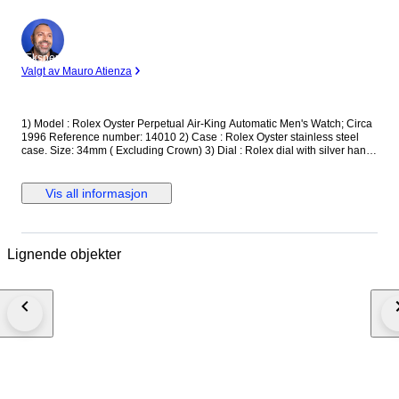
Ekspert
Valgt av Mauro Atienza
1) Model : Rolex Oyster Perpetual Air-King Automatic Men's Watch; Circa
1996 Reference number: 14010 2) Case : Rolex Oyster stainless steel
case. Size: 34mm ( Excluding Crown) 3) Dial : Rolex dial with silver hands
and markers; engine-turned bezel 4) Movement : Rolex automatic
winding movement 5) Crown : Rolex screwdown crown 6) Glass :
Sapphire crystal 7) Bracelet : Rolex stainless steel jubilee bracelet. Fit up
Vis all informasjon
to 6 inch wrist. Watch will be shipped via DHL or Fedex Express. We are
not responsible for any customs delays or fees. Duty tax fees/import fees
to be paid by buyer is available. If winning bidder decides to cancel /
withdraw they will bear risk , cost of all shipping and return import duties
Lignende objekter
of seller, if return instructions are not followed