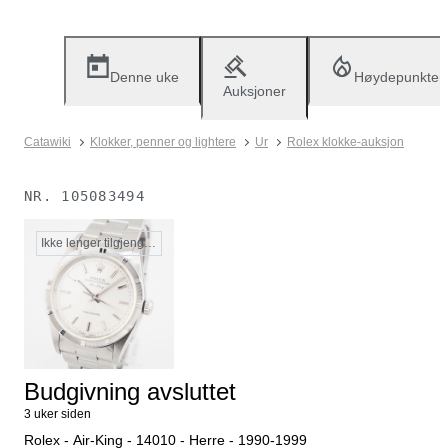
Denne uke
Høydepunkter
Auksjoner
Catawiki
Klokker, penner og lightere
Ur
Rolex klokke-auksjon
NR.
105083494
Ikke lenger tilgjengelig
Budgivning avsluttet
3 uker siden
Rolex - Air-King - 14010 - Herre - 1990-1999