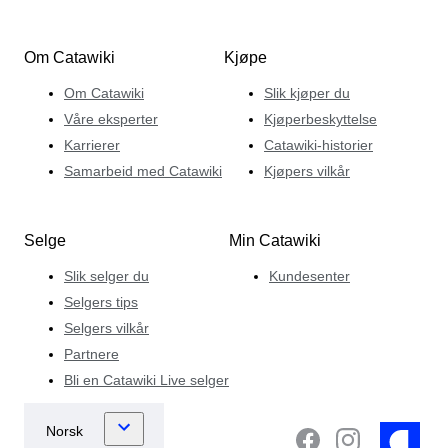
Om Catawiki
Kjøpe
Om Catawiki
Slik kjøper du
Våre eksperter
Kjøperbeskyttelse
Karrierer
Catawiki-historier
Samarbeid med Catawiki
Kjøpers vilkår
Selge
Min Catawiki
Slik selger du
Kundesenter
Selgers tips
Selgers vilkår
Partnere
Bli en Catawiki Live selger