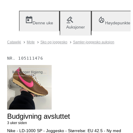
Denne uke
Høydepunkter
Auksjoner
Catawiki
Mote
Sko og joggesko
Samler-joggesko auksjon
NR.
105111476
Ikke lenger tilgjengelig
Budgivning avsluttet
3 uker siden
Nike - LD-1000 SP - Joggesko - Størrelse: EU 42.5 - Ny med