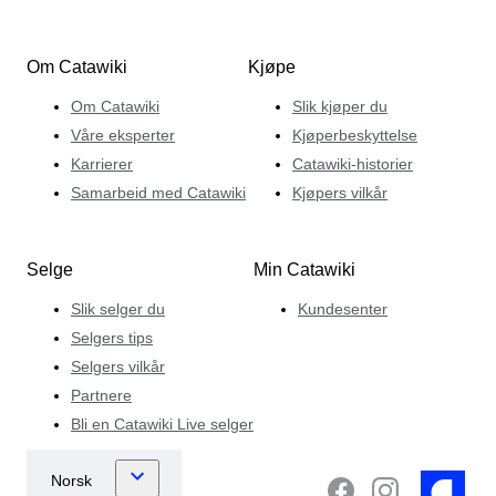
Om Catawiki
Kjøpe
Om Catawiki
Slik kjøper du
Våre eksperter
Kjøperbeskyttelse
Karrierer
Catawiki-historier
Samarbeid med Catawiki
Kjøpers vilkår
Selge
Min Catawiki
Slik selger du
Kundesenter
Selgers tips
Selgers vilkår
Partnere
Bli en Catawiki Live selger