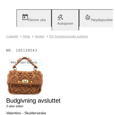
Denne uke
Høydepunkter
Auksjoner
Catawiki
Mote
Vesker
Din hverdagsveske auksjon
NR.
105138543
Ikke lenger tilgjengelig
Budgivning avsluttet
3 uker siden
Valentino - Skulderveske