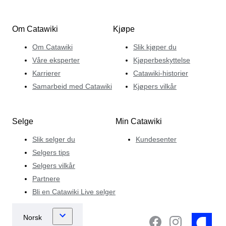
Om Catawiki
Kjøpe
Om Catawiki
Slik kjøper du
Våre eksperter
Kjøperbeskyttelse
Karrierer
Catawiki-historier
Samarbeid med Catawiki
Kjøpers vilkår
Selge
Min Catawiki
Slik selger du
Kundesenter
Selgers tips
Selgers vilkår
Partnere
Bli en Catawiki Live selger