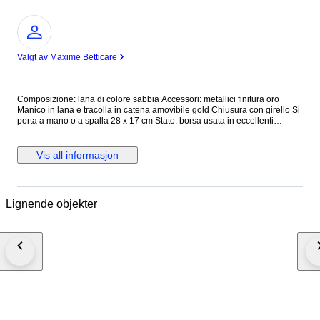
Ekspert
Valgt av Maxime Betticare
Composizione: lana di colore sabbia Accessori: metallici finitura oro
Manico in lana e tracolla in catena amovibile gold Chiusura con girello Si
porta a mano o a spalla 28 x 17 cm Stato: borsa usata in eccellenti
condizioni #devilwearspradalux2026
Vis all informasjon
Lignende objekter