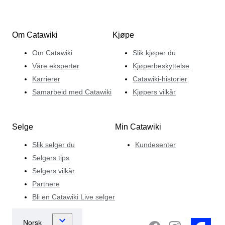
Om Catawiki
Kjøpe
Om Catawiki
Slik kjøper du
Våre eksperter
Kjøperbeskyttelse
Karrierer
Catawiki-historier
Samarbeid med Catawiki
Kjøpers vilkår
Selge
Min Catawiki
Slik selger du
Kundesenter
Selgers tips
Selgers vilkår
Partnere
Bli en Catawiki Live selger