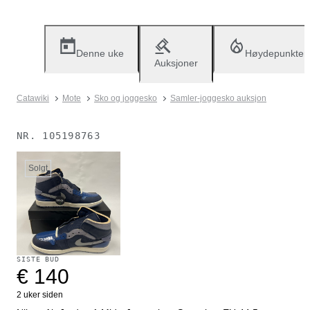
Denne uke
Høydepunkter
Auksjoner
Catawiki
Mote
Sko og joggesko
Samler-joggesko auksjon
NR.
105198763
Solgt
SISTE BUD
€ 140
2 uker siden