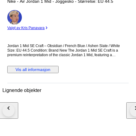
Nike - Air Jordan 1 Mid - Joggesko - Størrelse: EU 44.5
Ekspert
Valgt av Kris Panavara
Jordan 1 Mid SE Craft – Obsidian / French Blue / Ashen Slate / White
Size: EU 44.5 Condition: Brand New The Jordan 1 Mid SE Craft is a
premium reinterpretation of the classic Jordan 1 Mid, featuring a
deconstructed design with layered materials and exposed stitching. This
colorway combines Obsidian, French Blue, Ashen Slate, and White,
offering a stylish and contemporary look. Perfect for collectors and
Vis all informasjon
sneaker enthusiasts seeking a unique and wearable Jordan 1. Details:
Model: Jordan 1 Mid SE Craft Colorway: Obsidian / French Blue / Ashen
Slate / White Size: EU 44.5 Condition: Brand new, never worn Multi-
material upper with deconstructed Craft design Mid-top silhouette for
Lignende objekter
support and style Cushioned insole for comfort Iconic Air Jordan Wings
logo and Swoosh detailing A versatile and premium sneaker that
combines modern design with classic Jordan heritage.