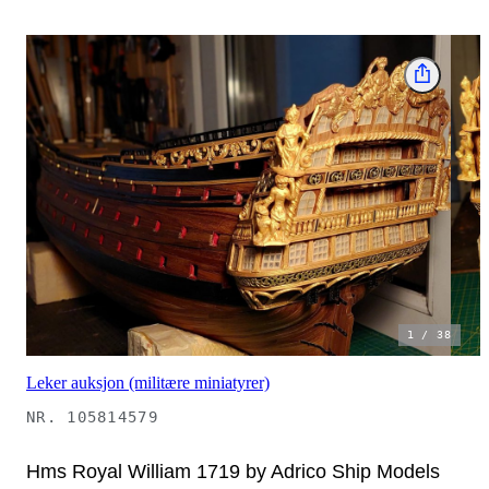
1
/
38
Leker auksjon (militære miniatyrer)
NR.
105814579
Hms Royal William 1719 by Adrico Ship Models