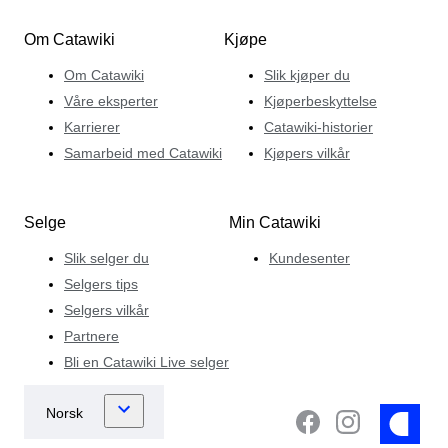
Om Catawiki
Kjøpe
Om Catawiki
Slik kjøper du
Våre eksperter
Kjøperbeskyttelse
Karrierer
Catawiki-historier
Samarbeid med Catawiki
Kjøpers vilkår
Selge
Min Catawiki
Slik selger du
Kundesenter
Selgers tips
Selgers vilkår
Partnere
Bli en Catawiki Live selger