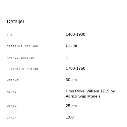
Upåklagelig tilstand.
Produktet henvendt til kunnskapsrike samlere og til dem
som verdsetter grundig arbeid og mange timers innsats.
Detaljer
1400-1900
ÆRA
Ukjent
OPPRINNELSESLAND
1
ANTALL ENHETER
1700-1750
ESTIMATED PERIOD
30 cm
HEIGHT
Hms Royal William 1719 by
MERKE
Adrico Ship Models
25 cm
WIDTH
1:60
SKALA