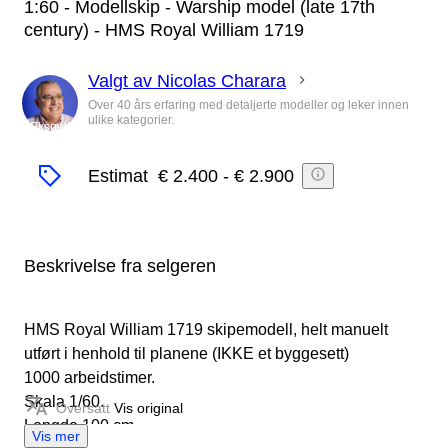
1:60 - Modellskip - Warship model (late 17th
century) - HMS Royal William 1719
Valgt av Nicolas Charara
Over 40 års erfaring med detaljerte modeller og leker innen
ulike kategorier.
Ekspert
Estimat
€ 2.400
-
€ 2.900
Beskrivelse fra selgeren
HMS Royal William 1719 skipemodell, helt manuelt
utført i henhold til planene (IKKE et byggesett)
1000 arbeidstimer.
Skala 1/60.
Oversatt
Vis original
Lengde 100 cm.
Vis mer