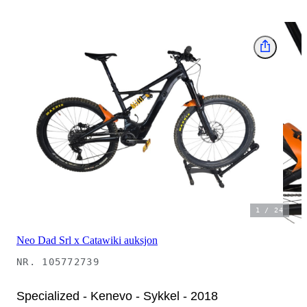
1
/
24
Neo Dad Srl x Catawiki auksjon
NR.
105772739
Specialized - Kenevo - Sykkel - 2018