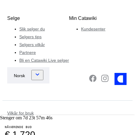
Selge
Min Catawiki
Slik selger du
Kundesenter
Selgers tips
Selgers vilkår
Partnere
Bli en Catawiki Live selger
Vilkår for bruk
Stenger om
7
d
23
t
57
m
46
s
Databeskyttelse og personvernerklæring
Informasjonskapselvarsel
NÅVÆRENDE BUD
Retningslinjer for rettshåndhevelse
€ 1.720
Andre retningslinjer