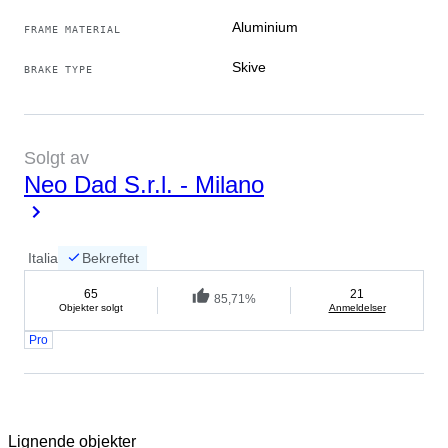
Historien til selger
Aluminium
FRAME MATERIAL
La den nette sykkelbutikken for brukte sykler. Vi er
Skive
BRAKE TYPE
sykkelentusiaster og ønsker å fremme bruk og
handel med brukte sykler. Hos oss kan du finne alt
fra vintage til moderne, klassiske sykler og også
Solgt av
spesielle modeller.
Neo Dad S.r.l. - Milano
Oversatt av Google Translate
Italia
Bekreftet
65
21
85,71%
Objekter solgt
Anmeldelser
Pro
Lignende objekter