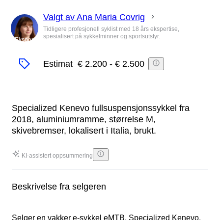
Valgt av Ana Maria Covrig
Tidligere profesjonell syklist med 18 års ekspertise,
spesialisert på sykkelminner og sportsutstyr.
Ekspert
Estimat
€ 2.200
-
€ 2.500
Specialized Kenevo fullsuspensjonssykkel fra
2018, aluminiumramme, størrelse M,
skivebremser, lokalisert i Italia, brukt.
KI-assistert oppsummering
Beskrivelse fra selgeren
Selger en vakker e-sykkel eMTB, Specialized Kenevo,