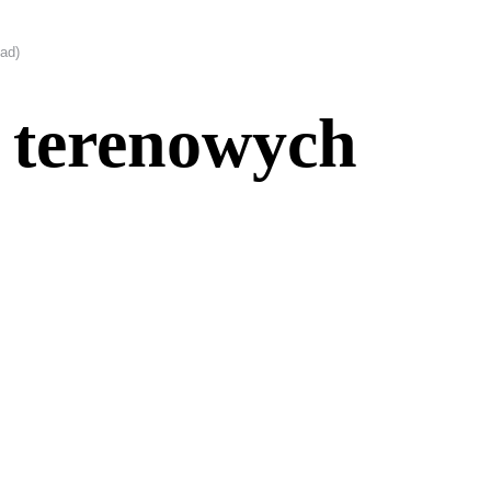
ad)
 terenowych