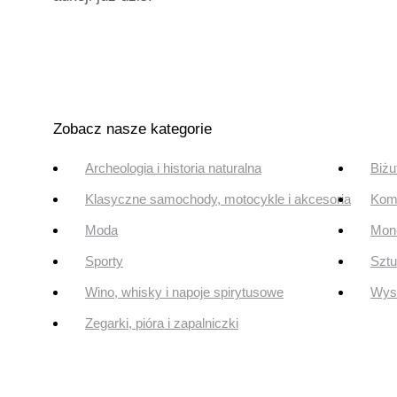
Zobacz nasze kategorie
Archeologia i historia naturalna
Biżu
Klasyczne samochody, motocykle i akcesoria
Komi
Moda
Mone
Sporty
Szt
Wino, whisky i napoje spirytusowe
Wyst
Zegarki, pióra i zapalniczki