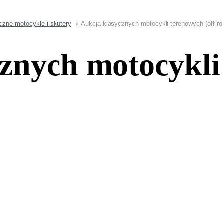
czne motocykle i skutery
Aukcja klasycznych motocykli terenowych (off-ro
znych motocykli