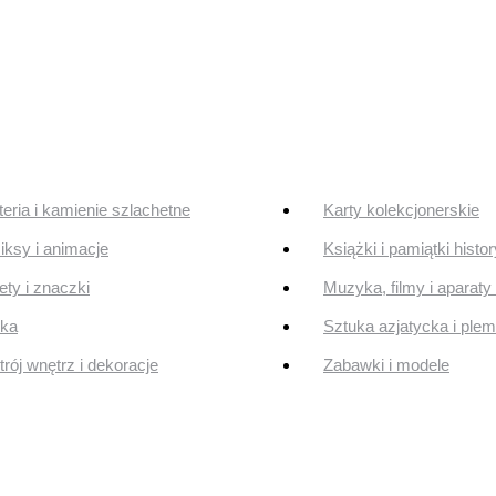
teria i kamienie szlachetne
Karty kolekcjonerskie
ksy i animacje
Książki i pamiątki histo
ty i znaczki
Muzyka, filmy i aparaty 
uka
Sztuka azjatycka i ple
rój wnętrz i dekoracje
Zabawki i modele