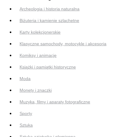
Archeologia i historia naturalna
Biżuteria i kamienie szlachetne
Karty kolekcjonerskie
Klasyczne samochody, motocykle i akcesoria
Komiksy i animacje
Książki i pamiątki historyczne
Moda
Monety i znaczki
Muzyka, filmy i aparaty fotograficzne
Sporty
Sztuka
Sztuka azjatycka i plemienna