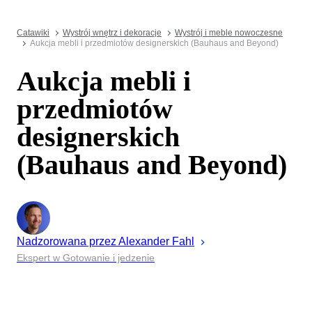
Catawiki
Wystrój wnętrz i dekoracje
Wystrój i meble nowoczesne
Aukcja mebli i przedmiotów designerskich (Bauhaus and Beyond)
Aukcja mebli i
przedmiotów
designerskich
(Bauhaus and Beyond)
Nadzorowana przez
Alexander
Fahl
Ekspert w Gotowanie i jedzenie