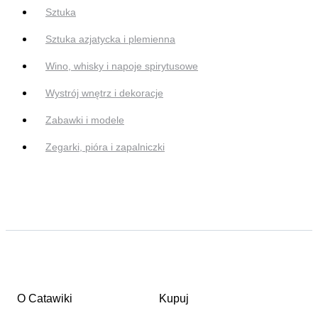
Sztuka
Sztuka azjatycka i plemienna
Wino, whisky i napoje spirytusowe
Wystrój wnętrz i dekoracje
Zabawki i modele
Zegarki, pióra i zapalniczki
O Catawiki
Kupuj