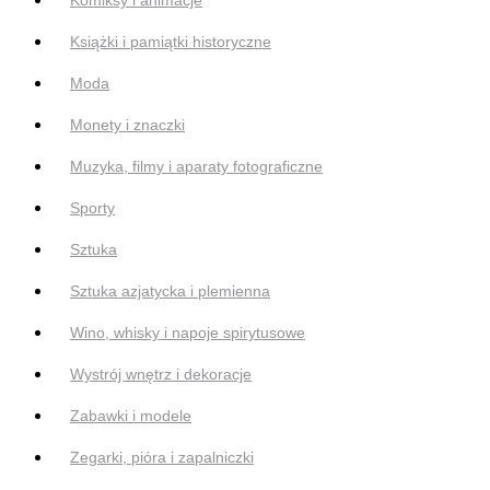
Książki i pamiątki historyczne
Moda
Monety i znaczki
Muzyka, filmy i aparaty fotograficzne
Sporty
Sztuka
Sztuka azjatycka i plemienna
Wino, whisky i napoje spirytusowe
Wystrój wnętrz i dekoracje
Zabawki i modele
Zegarki, pióra i zapalniczki