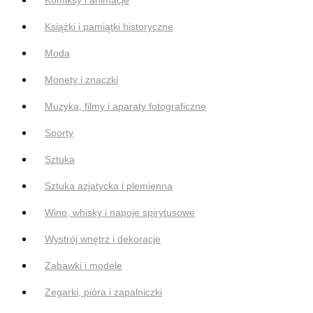
Książki i pamiątki historyczne
Moda
Monety i znaczki
Muzyka, filmy i aparaty fotograficzne
Sporty
Sztuka
Sztuka azjatycka i plemienna
Wino, whisky i napoje spirytusowe
Wystrój wnętrz i dekoracje
Zabawki i modele
Zegarki, pióra i zapalniczki