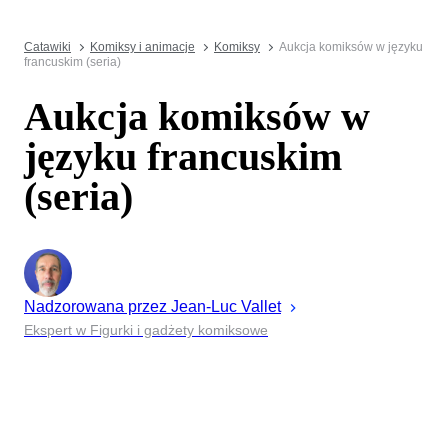
Catawiki
Komiksy i animacje
Komiksy
Aukcja komiksów w języku
francuskim (seria)
Aukcja komiksów w
języku francuskim
(seria)
Nadzorowana przez
Jean-Luc
Vallet
Ekspert w Figurki i gadżety komiksowe