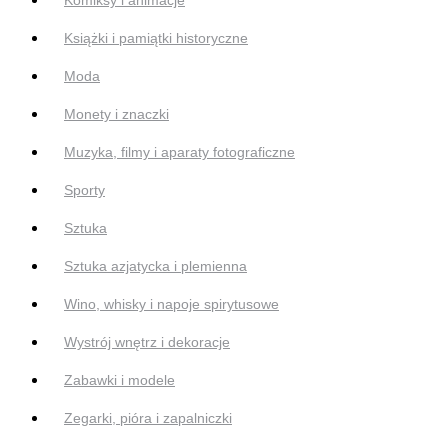
Książki i pamiątki historyczne
Moda
Monety i znaczki
Muzyka, filmy i aparaty fotograficzne
Sporty
Sztuka
Sztuka azjatycka i plemienna
Wino, whisky i napoje spirytusowe
Wystrój wnętrz i dekoracje
Zabawki i modele
Zegarki, pióra i zapalniczki