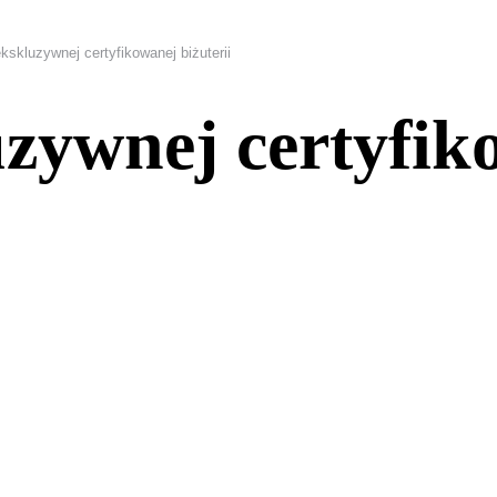
kskluzywnej certyfikowanej biżuterii
zywnej certyfik