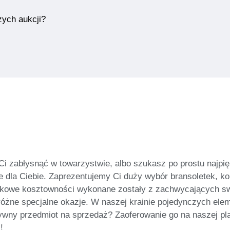
zych aukcji?
Ci zabłysnąć w towarzystwie, albo szukasz po prostu najpięk
e dla Ciebie. Zaprezentujemy Ci duży wybór bransoletek, kol
uzinkowe kosztowności wykonane zostały z zachwycających s
óżne specjalne okazje. W naszej krainie pojedynczych elem
wny przedmiot na sprzedaż? Zaoferowanie go na naszej platf
!