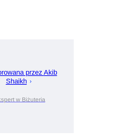
rowana przez
Akib
Shaikh
spert w Biżuteria