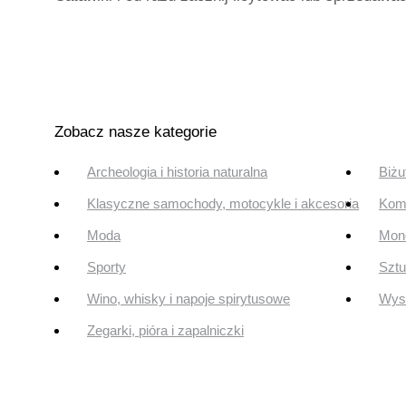
Zobacz nasze kategorie
Archeologia i historia naturalna
Biżu
Klasyczne samochody, motocykle i akcesoria
Komi
Moda
Mone
Sporty
Szt
Wino, whisky i napoje spirytusowe
Wyst
Zegarki, pióra i zapalniczki