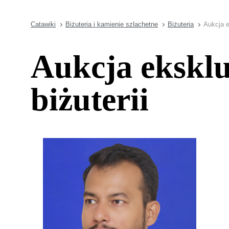
Catawiki
Biżuteria i kamienie szlachetne
Biżuteria
Aukcja e
Aukcja eksklu
biżuterii