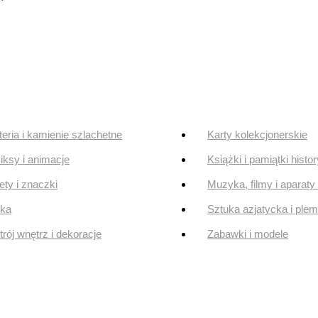
teria i kamienie szlachetne
Karty kolekcjonerskie
ksy i animacje
Książki i pamiątki histo
ty i znaczki
Muzyka, filmy i aparaty 
uka
Sztuka azjatycka i ple
rój wnętrz i dekoracje
Zabawki i modele