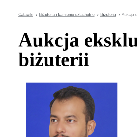
Catawiki
Biżuteria i kamienie szlachetne
Biżuteria
Aukcja e
Aukcja eksklu
biżuterii