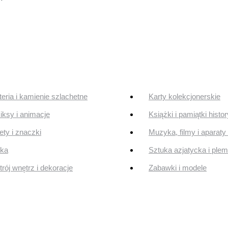
teria i kamienie szlachetne
Karty kolekcjonerskie
ksy i animacje
Książki i pamiątki histo
ty i znaczki
Muzyka, filmy i aparaty 
uka
Sztuka azjatycka i ple
rój wnętrz i dekoracje
Zabawki i modele