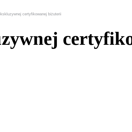
kskluzywnej certyfikowanej biżuterii
zywnej certyfik