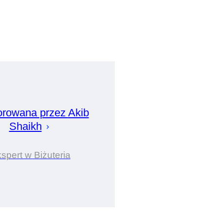
rowana przez
Akib
Shaikh
spert w Biżuteria