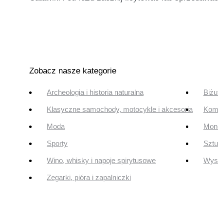
Zobacz nasze kategorie
Archeologia i historia naturalna
Biżu
Klasyczne samochody, motocykle i akcesoria
Komi
Moda
Mone
Sporty
Szt
Wino, whisky i napoje spirytusowe
Wyst
Zegarki, pióra i zapalniczki