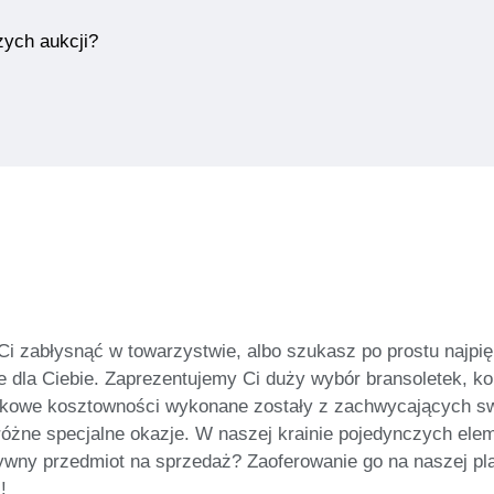
zych aukcji?
Ci zabłysnąć w towarzystwie, albo szukasz po prostu najpięk
e dla Ciebie. Zaprezentujemy Ci duży wybór bransoletek, kol
uzinkowe kosztowności wykonane zostały z zachwycających s
óżne specjalne okazje. W naszej krainie pojedynczych elem
wny przedmiot na sprzedaż? Zaoferowanie go na naszej platf
!