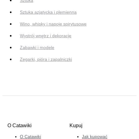
Sztuka
Sztuka azjatycka i plemienna
Wino, whisky i napoje spirytusowe
Wystrój wnętrz i dekoracje
Zabawki i modele
Zegarki, pióra i zapalniczki
O Catawiki
Kupuj
O Catawiki
Jak kupować