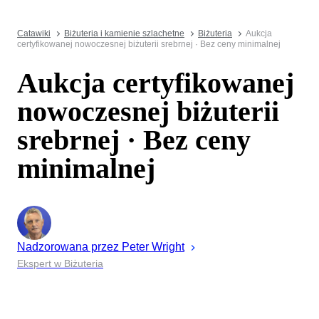
Catawiki
Biżuteria i kamienie szlachetne
Biżuteria
Aukcja
certyfikowanej nowoczesnej biżuterii srebrnej · Bez ceny minimalnej
Aukcja certyfikowanej
nowoczesnej biżuterii
srebrnej · Bez ceny
minimalnej
Nadzorowana przez
Peter
Wright
Ekspert w Biżuteria