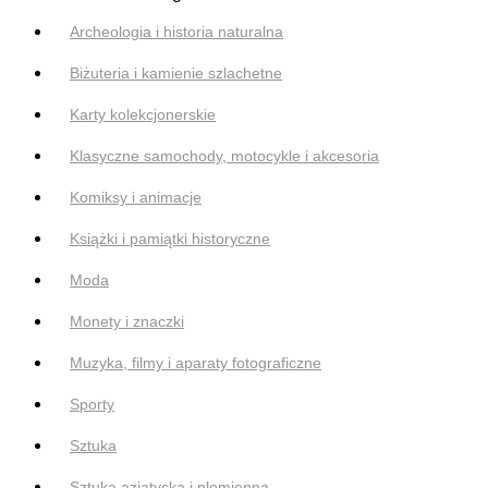
Archeologia i historia naturalna
Biżuteria i kamienie szlachetne
Karty kolekcjonerskie
Klasyczne samochody, motocykle i akcesoria
Komiksy i animacje
Książki i pamiątki historyczne
Moda
Monety i znaczki
Muzyka, filmy i aparaty fotograficzne
Sporty
Sztuka
Sztuka azjatycka i plemienna