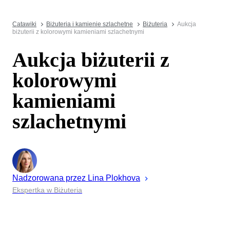
Catawiki
Biżuteria i kamienie szlachetne
Biżuteria
Aukcja
biżuterii z kolorowymi kamieniami szlachetnymi
Aukcja biżuterii z
kolorowymi
kamieniami
szlachetnymi
Nadzorowana przez
Lina
Plokhova
Ekspertka w Biżuteria