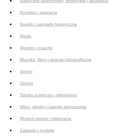
Klasyczne samochody, motocykle i akcesoria
Komiksy i animacje
Książki i pamiątki historyczne
Moda
Monety i znaczki
Muzyka, filmy i aparaty fotograficzne
Sporty
Sztuka
Sztuka azjatycka i plemienna
Wino, whisky i napoje spirytusowe
Wystrój wnętrz i dekoracje
Zabawki i modele